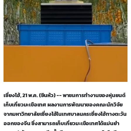
เซี่ยงไฮ้, 21 พ.ค. (ซินหัว) -- พาชมการทำงานของหุ่นยนต์
เก็บเกี่ยวมะเขือเทศ ผลงานการพัฒนาของคณะนักวิจัย
จากมหาวิทยาลัยเซี่ยงไฮ้ในเทศบาลนครเซี่ยงไฮ้ทางตะวัน
ออกของจีน ซึ่งสามารถเก็บเกี่ยวมะเขือเทศได้แม่นยำ