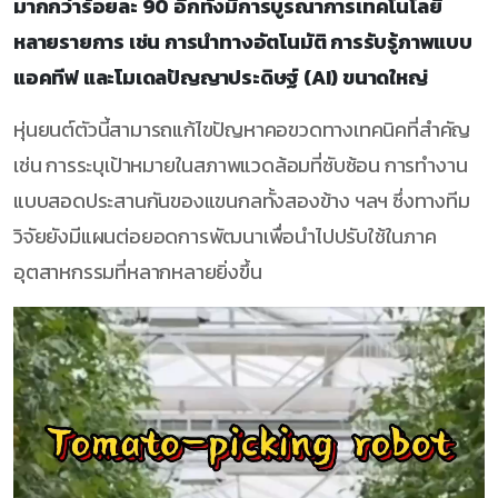
มากกว่าร้อยละ 90 อีกทั้งมีการบูรณาการเทคโนโลยี
หลายรายการ เช่น การนำทางอัตโนมัติ การรับรู้ภาพแบบ
แอคทีฟ และโมเดลปัญญาประดิษฐ์ (AI) ขนาดใหญ่
หุ่นยนต์ตัวนี้สามารถแก้ไขปัญหาคอขวดทางเทคนิคที่สำคัญ
เช่น การระบุเป้าหมายในสภาพแวดล้อมที่ซับซ้อน การทำงาน
แบบสอดประสานกันของแขนกลทั้งสองข้าง ฯลฯ ซึ่งทางทีม
วิจัยยังมีแผนต่อยอดการพัฒนาเพื่อนำไปปรับใช้ในภาค
อุตสาหกรรมที่หลากหลายยิ่งขึ้น