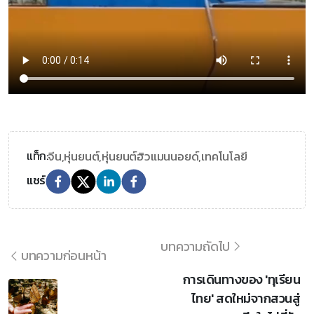
จีน,
หุ่นยนต์,
หุ่นยนต์ฮิวแมนนอยด์,
เทคโนโลยี
แท็ก:
แชร์
บทความถัดไป
บทความก่อนหน้า
การเดินทางของ 'ทุเรียน
ไทย' สดใหม่จากสวนสู่