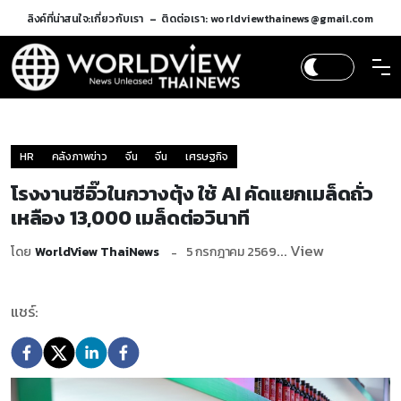
ลิงค์ที่น่าสนใจ:
เกี่ยวกับเรา
ติดต่อเรา: worldviewthainews@gmail.com
HR
คลังภาพข่าว
จีน
จีน
เศรษฐกิจ
โรงงานซีอิ๊วในกวางตุ้ง ใช้ AI คัดแยกเมล็ดถั่ว
เหลือง 13,000 เมล็ดต่อวินาที
... View
โดย
WorldView ThaiNews
5 กรกฎาคม 2569
แชร์: