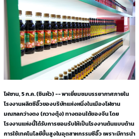
โฝซาน, 5 ก.ค. (ซินหัว) -- พาเยี่ยมชมบรรยากาศภายใน
โรงงานผลิตซีอิ๊วของบริษัทแห่งหนึ่งในเมืองโฝซาน
มณฑลกว่างตง (กวางตุ้ง) ทางตอนใต้ของจีน โดย
โรงงานแห่งนี้ได้รับการยอมรับให้เป็นโรงงานต้นแบบด้าน
การใช้เทคโนโลยีขั้นสูงในอุตสาหกรรมซีอิ๊ว เพราะมีการนำ