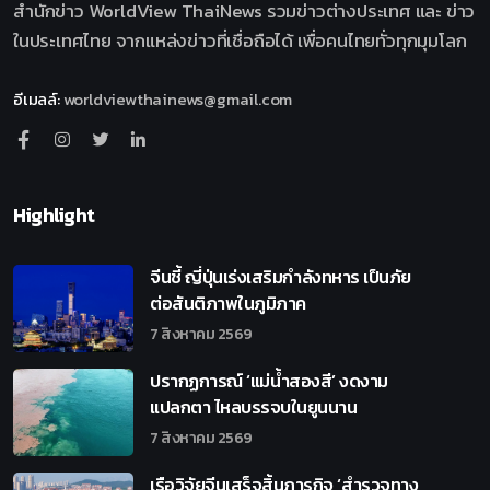
สำนักข่าว WorldView ThaiNews รวมข่าวต่างประเทศ และ ข่าว
ในประเทศไทย จากแหล่งข่าวที่เชื่อถือได้ เพื่อคนไทยทั่วทุกมุมโลก
อีเมลล์
:
worldviewthainews@gmail.com
Highlight
จีนชี้ ญี่ปุ่นเร่งเสริมกำลังทหาร เป็นภัย
ต่อสันติภาพในภูมิภาค
7 สิงหาคม 2569
ปรากฏการณ์ ‘แม่น้ำสองสี’ งดงาม
แปลกตา ไหลบรรจบในยูนนาน
7 สิงหาคม 2569
เรือวิจัยจีนเสร็จสิ้นภารกิจ ‘สำรวจทาง