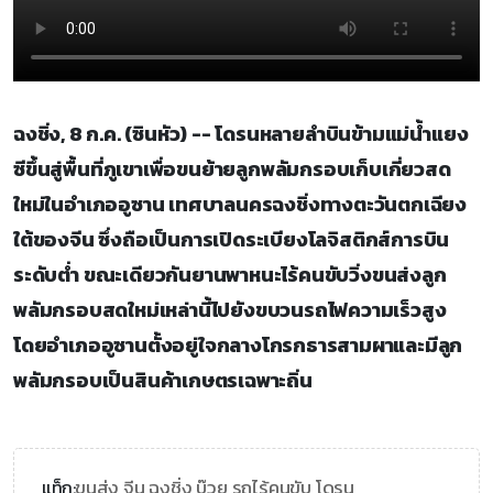
ฉงชิ่ง, 8 ก.ค. (ซินหัว) -- โดรนหลายลำบินข้ามแม่น้ำแยง
ซีขึ้นสู่พื้นที่ภูเขาเพื่อขนย้ายลูกพลัมกรอบเก็บเกี่ยวสด
ใหม่ในอำเภออูซาน เทศบาลนครฉงชิ่งทางตะวันตกเฉียง
ใต้ของจีน ซึ่งถือเป็นการเปิดระเบียงโลจิสติกส์การบิน
ระดับต่ำ ขณะเดียวกันยานพาหนะไร้คนขับวิ่งขนส่งลูก
พลัมกรอบสดใหม่เหล่านี้ไปยังขบวนรถไฟความเร็วสูง
โดยอำเภออูซานตั้งอยู่ใจกลางโกรกธารสามผาและมีลูก
พลัมกรอบเป็นสินค้าเกษตรเฉพาะถิ่น
ขนส่ง,
จีน,
ฉงชิ่ง,
บ๊วย,
รถไร้คนขับ,
โดรน
แท็ก: