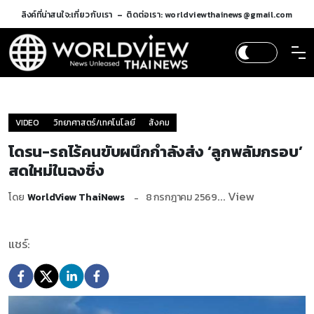
ลิงค์ที่น่าสนใจ:
เกี่ยวกับเรา
ติดต่อเรา: worldviewthainews@gmail.com
VIDEO
วิทยาศาสตร์/เทคโนโลยี
สังคม
โดรน-รถไร้คนขับผนึกกำลังส่ง ‘ลูกพลัมกรอบ’
สดใหม่ในฉงชิ่ง
... View
โดย
WorldView ThaiNews
8 กรกฎาคม 2569
แชร์: