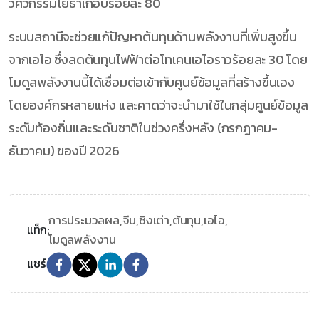
วิศวกรรมโยธาเกือบร้อยละ 80
ระบบสถานีจะช่วยแก้ปัญหาต้นทุนด้านพลังงานที่เพิ่มสูงขึ้น
จากเอไอ ซึ่งลดต้นทุนไฟฟ้าต่อโทเคนเอไอราวร้อยละ 30 โดย
โมดูลพลังงานนี้ได้เชื่อมต่อเข้ากับศูนย์ข้อมูลที่สร้างขึ้นเอง
โดยองค์กรหลายแห่ง และคาดว่าจะนำมาใช้ในกลุ่มศูนย์ข้อมูล
ระดับท้องถิ่นและระดับชาติในช่วงครึ่งหลัง (กรกฎาคม-
ธันวาคม) ของปี 2026
การประมวลผล,
จีน,
ชิงเต่า,
ต้นทุน,
เอไอ,
แท็ก:
โมดูลพลังงาน
แชร์