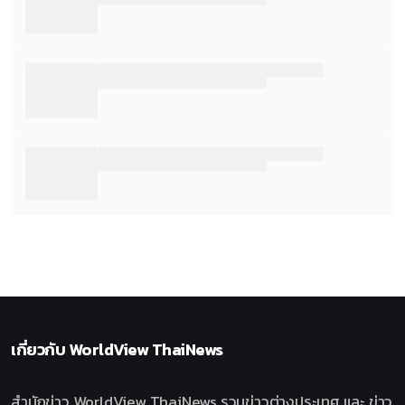
เกี่ยวกับ
WorldView ThaiNews
สำนักข่าว WorldView ThaiNews รวมข่าวต่างประเทศ และ ข่าว