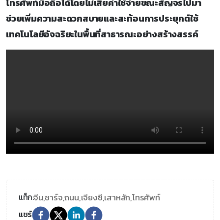
โทรศัพท์มือถือได้โดยไม่เสียค่าใช้จ่ายขณะสัญจรไปมา
ช่วยเพิ่มความสะดวกสบายและสะท้อนการประยุกต์ใช้
เทคโนโลยีอัจฉริยะในพื้นที่สาธารณะอย่างสร้างสรรค์
จีน,
ชาร์จ,
ถนน,
เจียงซี,
เสาหลัก,
โทรศัพท์
แท็ก:
แชร์