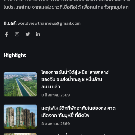
ในประเทศไทย จากแหล่งข่าวที่เชื่อถือได้ เพื่อคนไทยทั่วทุกมุมโลก
อีเมลล์
:
worldviewthainews@gmail.com
Highlight
โครงการผันน้ำใต้สู่เหนือ ‘สายกลาง’
ของจีน ขนส่งน้ำทะลุ 8 หมื่นล้าน
ลบ.ม.แล้ว
8 สิงหาคม 2569
เหตุไฟไหม้ตึกที่พักอาศัยในฮ่องกง คาด
เกิดจาก ‘ก้นบุหรี่’ ที่ติดไฟ
8 สิงหาคม 2569