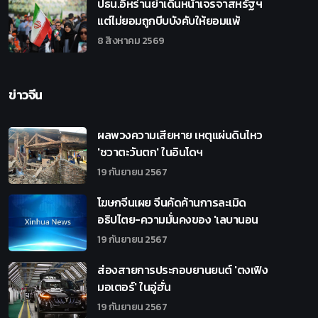
ปธน.อิหร่านย้ำเดินหน้าเจรจาสหรัฐฯ
แต่ไม่ยอมถูกบีบบังคับให้ยอมแพ้
8 สิงหาคม 2569
ข่าวจีน
ผลพวงความเสียหาย เหตุแผ่นดินไหว
'ชวาตะวันตก' ในอินโดฯ
19 กันยายน 2567
โฆษกจีนเผย จีนคัดค้านการละเมิด
อธิปไตย-ความมั่นคงของ 'เลบานอน
19 กันยายน 2567
ส่องสายการประกอบยานยนต์ 'ตงเฟิง
มอเตอร์' ในอู่ฮั่น
19 กันยายน 2567