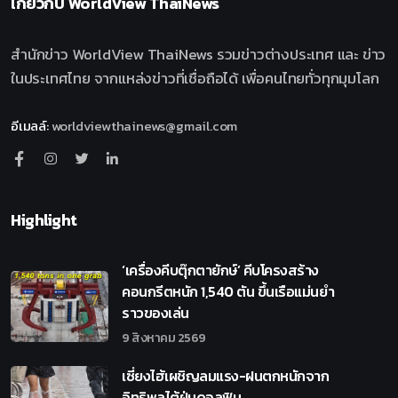
เกี่ยวกับ
WorldView ThaiNews
สำนักข่าว WorldView ThaiNews รวมข่าวต่างประเทศ และ ข่าว
ในประเทศไทย จากแหล่งข่าวที่เชื่อถือได้ เพื่อคนไทยทั่วทุกมุมโลก
อีเมลล์
:
worldviewthainews@gmail.com
Highlight
‘เครื่องคีบตุ๊กตายักษ์’ คีบโครงสร้าง
คอนกรีตหนัก 1,540 ตัน ขึ้นเรือแม่นยำ
ราวของเล่น
9 สิงหาคม 2569
เซี่ยงไฮ้เผชิญลมแรง-ฝนตกหนักจาก
อิทธิพลไต้ฝุ่นดอลฟิน