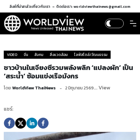
ลิงค์ที่น่าสนใจ:
เกี่ยวกับเรา
ติดต่อเรา: worldviewthainews@gmail.com
VIDEO
จีน
สังคม
สิ่งแวดล้อม
ไลฟ์สไตล์/วัฒนธรรม
ชาวบ้านในเจียงซีรวมพลังพลิก ‘แปลงผัก’ เป็น
‘สระน้ำ’ ซ้อมแข่งเรือมังกร
... View
โดย
WorldView ThaiNews
2 มิถุนายน 2569
แชร์: