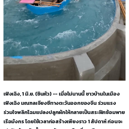
เฟิงเฉิง, 1 มิ.ย. (ซินหัว) -- เมื่อไม่นานนี้ ชาวบ้านในเมือง
เฟิงเฉิง มณฑลเจียงซีทางตะวันออกของจีน ร่วมแรง
ร่วมใจพลิกโฉมแปลงปลูกผักให้กลายเป็นสระฝึกซ้อมพาย
เรือมังกร โดยใช้เวลาก่อสร้างเพียงราว 1 สัปดาห์ ก่อนจะ