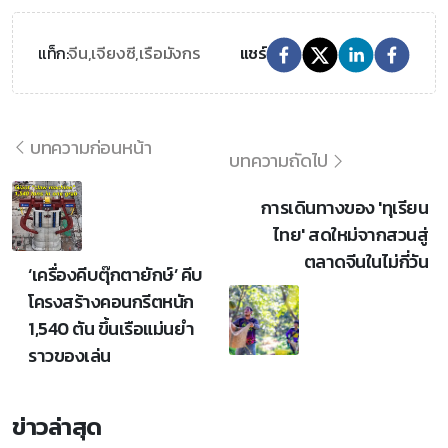
จีน,
เจียงซี,
เรือมังกร
แท็ก:
แชร์
บทความก่อนหน้า
บทความถัดไป
การเดินทางของ 'ทุเรียน
ไทย' สดใหม่จากสวนสู่
ตลาดจีนในไม่กี่วัน
‘เครื่องคีบตุ๊กตายักษ์’ คีบ
โครงสร้างคอนกรีตหนัก
1,540 ตัน ขึ้นเรือแม่นยำ
ราวของเล่น
ข่าวล่าสุด