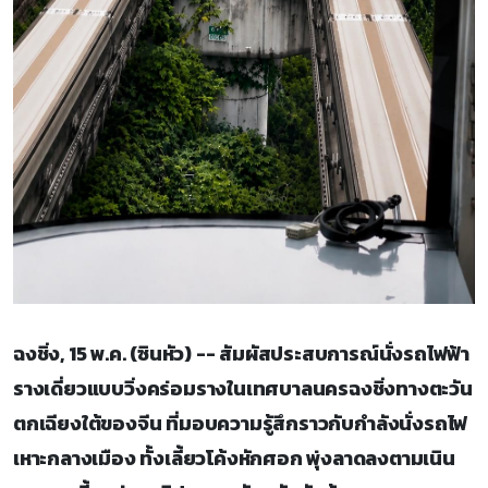
ฉงชิ่ง, 15 พ.ค. (ซินหัว) -- สัมผัสประสบการณ์นั่งรถไฟฟ้า
รางเดี่ยวแบบวิ่งคร่อมรางในเทศบาลนครฉงชิ่งทางตะวัน
ตกเฉียงใต้ของจีน ที่มอบความรู้สึกราวกับกำลังนั่งรถไฟ
เหาะกลางเมือง ทั้งเลี้ยวโค้งหักศอก พุ่งลาดลงตามเนิน