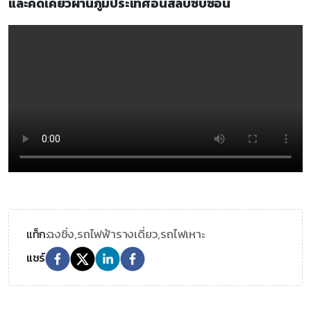
และคดเคี้ยวผ่านภูมิประเทศอันสลับซับซ้อน
ฉงชิ่ง,
รถไฟฟ้ารางเดี่ยว,
รถไฟเหาะ
แท็ก:
แชร์