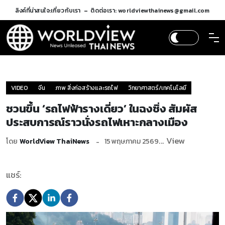
ลิงค์ที่น่าสนใจ:
เกี่ยวกับเรา
ติดต่อเรา: worldviewthainews@gmail.com
VIDEO
จีน
ภาพ สิ่งก่อสร้างและรถไฟ
วิทยาศาสตร์/เทคโนโลยี
ชวนขึ้น ‘รถไฟฟ้ารางเดี่ยว’ ในฉงชิ่ง สัมผัส
ประสบการณ์ราวนั่งรถไฟเหาะกลางเมือง
... View
โดย
WorldView ThaiNews
15 พฤษภาคม 2569
แชร์: