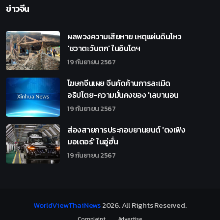
ข่าวจีน
ผลพวงความเสียหาย เหตุแผ่นดินไหว
'ชวาตะวันตก' ในอินโดฯ
19 กันยายน 2567
โฆษกจีนเผย จีนคัดค้านการละเมิด
อธิปไตย-ความมั่นคงของ 'เลบานอน
19 กันยายน 2567
ส่องสายการประกอบยานยนต์ 'ตงเฟิง
มอเตอร์' ในอู่ฮั่น
19 กันยายน 2567
WorldViewThaiNews
2026
. All Rights Reserved.
Complaint
Advertise