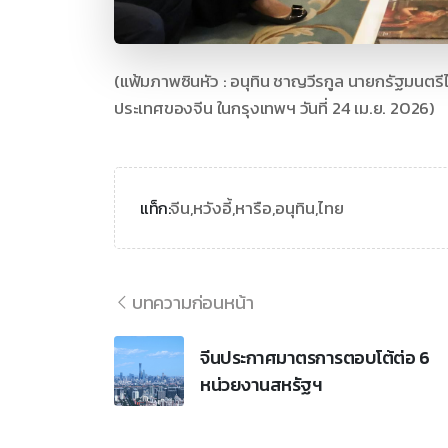
(แฟ้มภาพซินหัว : อนุทิน ชาญวีรกูล นายกรัฐมนตร
ประเทศของจีน ในกรุงเทพฯ วันที่ 24 เม.ย. 2026)
จีน,
หวังอี้,
หารือ,
อนุทิน,
ไทย
แท็ก:
บทความก่อนหน้า
จีนประกาศมาตรการตอบโต้ต่อ 6
หน่วยงานสหรัฐฯ