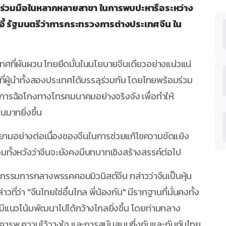
ร่วมมือในหลากหลายสาขา ในการพบปะหารือระหว่าง
อี้ รัฐมนตรีว่าการกระทรวงการต่างประเทศจีน ใน
ศที่ผันผวน ไทยยึดมั่นในนโยบายจีนเดียวอย่างแน่วแน่
ี่ผู้นำทั้งสองประเทศได้บรรลุร่วมกัน โดยไทยพร้อมร่วม
ารฉ้อโกงทางโทรคมนาคมอย่างจริงจัง เพื่อทำให้
มากยิ่งขึ้น
ยามอย่างต่อเนื่องของจีนในการช่วยแก้ไขความขัดแย้ง
ั้งหวังว่าจีนจะยังคงมีบทบาทเชิงสร้างสรรค์ต่อไป
กรรมการกลางพรรคคอมมิวนิสต์จีน กล่าวว่าจีนเป็นหุ้น
ที่ว่า "จีนไทยใช่อื่นไกล พี่น้องกัน" มีรากฐานที่มั่นคงทั้ง
มีแนวโน้มพัฒนาไปได้กว้างไกลยิ่งขึ้น โดยท่ามกลาง
ารพ ความไว้วางใจ และการสนับสนุนซึ่งกันและกันกับไทย