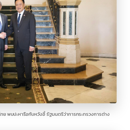
ีไทย พบปะหารือกับหวังอี้ รัฐมนตรีว่าการกระทรวงการต่าง