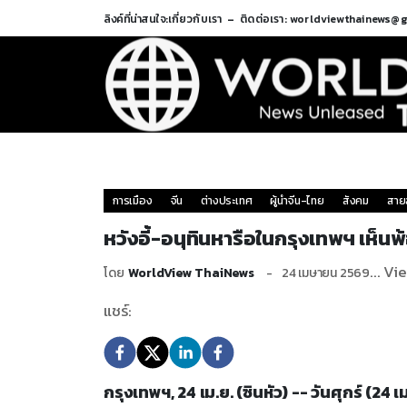
ลิงค์ที่น่าสนใจ:
เกี่ยวกับเรา
ติดต่อเรา: worldviewthainews@
การเมือง
จีน
ต่างประเทศ
ผู้นำจีน-ไทย
สังคม
สาย
หวังอี้-อนุทินหารือในกรุงเทพฯ เห็
... Vi
โดย
WorldView ThaiNews
24 เมษายน 2569
แชร์:
กรุงเทพฯ, 24 เม.ย. (ซินหัว) -- วันศุกร์ (24