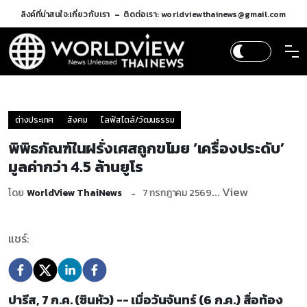
ลิงค์ที่น่าสนใจ:
เกี่ยวกับเรา
ติดต่อเรา: worldviewthainews@gmail.com
ต่างประเทศ
สังคม
ไลฟ์สไตล์/วัฒนธรรม
พิพิธภัณฑ์ในฝรั่งเศสถูกขโมย ‘เครื่องประดับ’
มูลค่ากว่า 4.5 ล้านยูโร
... View
โดย
WorldView ThaiNews
7 กรกฎาคม 2569
แชร์:
ปารีส, 7 ก.ค. (ซินหัว) -- เมื่อวันจันทร์ (6 ก.ค.) สื่อท้อง