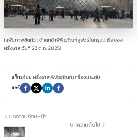
(แฟ้มภาพซินหัว : ด้านหน้าพิพิธภัณฑ์ลูฟวร์ในกรุงปารีสของ
ฝรั่งเศส วันที่ 22 ต.ค. 2025)
ขโมย,
ฝรั่งเศส,
พิพิธภัณฑ์,
เครื่องประดับ
แท็ก:
แชร์
บทความก่อนหน้า
บทความถัดไป