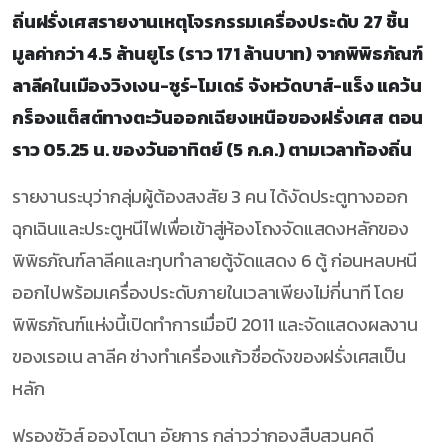
ถิ่นฝรั่งเศสรายงานเหตุโจรกรรมเครื่องประดับ 27 ชิ้น
มูลค่ากว่า 4.5 ล้านยูโร (ราว 171 ล้านบาท) จากพิพิธภัณฑ์
ลาลีคในเมืองวิงเงน-ซูร์-โมเดร์ จังหวัดบาส์-แร็ง แคว้น
กร็องแต็สต์ทางตะวันออกเฉียงเหนือของฝรั่งเศส ตอน
ราว 05.25 น. ของวันอาทิตย์ (5 ก.ค.) ตามเวลาท้องถิ่น
รายงานระบุว่ากลุ่มผู้ต้องสงสัย 3 คน ได้งัดประตูทางออก
ฉุกเฉินและประตูหนีไฟเพื่อเข้าสู่ห้องโถงจัดแสดงหลักของ
พิพิธภัณฑ์ลาลีคและทุบทำลายตู้จัดแสดง 6 ตู้ ก่อนหลบหนี
ออกไปพร้อมเครื่องประดับภายในเวลาเพียงไม่กี่นาที โดย
พิพิธภัณฑ์แห่งนี้เปิดทำการเมื่อปี 2011 และจัดแสดงผลงาน
ของเรอเน ลาลีค ช่างทำเครื่องแก้วชื่อดังของฝรั่งเศสเป็น
หลัก
ฟรองซัวส์ อองโตนา อัยการ กล่าวว่ากองสืบสวนคดี