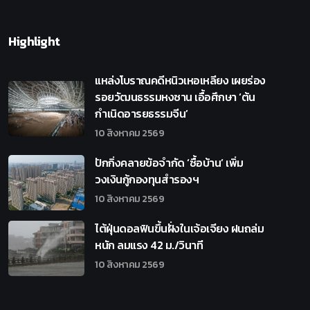
Highlight
แหล่งโบราณคดีหนิวเหอเหลียง เผยร่อง
รอยวัฒนธรรมหงซาน เอื้อศึกษา ‘ต้น
กำเนิดอารยธรรมจีน’
10 สิงหาคม 2569
ปักกิ่งคลายข้อจำกัด ‘ซื้อบ้าน’ เพิ่ม
วงเงินกู้กองทุนสำรองฯ
10 สิงหาคม 2569
ไต้ฝุ่นดอลฟินขึ้นฝั่งในเจ้อเจียง ฝนถล่ม
หนัก ลมแรง 42 ม./วินาที
10 สิงหาคม 2569