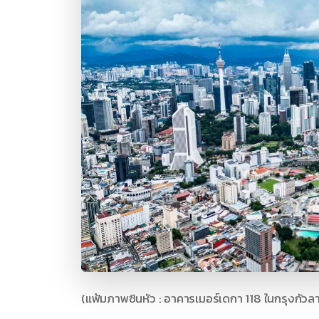
(แฟ้มภาพซินหัว : อาคารเมอร์เดกา 118 ในกรุงกัวลา