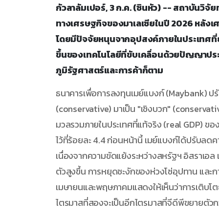
กัวลาลัมเปอร์, 3 ก.ค. (ซินหัว) -- สถาบันว
ทางเศรษฐกิจของมาเลเซียในปี 2026 หลังเศ
โดยมีปัจจัยหนุนจากอุปสงค์ภายในประเทศที่
ขึ้นของเทคโนโลยีที่ขับเคลื่อนด้วยปัญญาประ
ภูมิรัฐศาสตร์และการค้าก็ตาม
ธนาคารเพื่อการลงทุนเมย์แบงก์ (Maybank) ปรั
(conservative) มาเป็น "เชิงบวก" (conservat
มวลรวมภายในประเทศที่แท้จริง (real GDP) ของม
ไว้ที่ร้อยละ 4.4 ก่อนหน้านี้ เมย์แบงก์ได้ป
เนื่องจากความขัดแย้งระหว่างสหรัฐฯ อิสราเอล แล
ตัวสูงขึ้น การหยุดชะงักของห่วงโซ่อุปทาน และก
เมษายนและพฤษภาคมแสดงให้เห็นว่าการเติบโตยัง
ไตรมาสที่สองจะเป็นอีกไตรมาสที่จีดีพีขยายตัวกว่