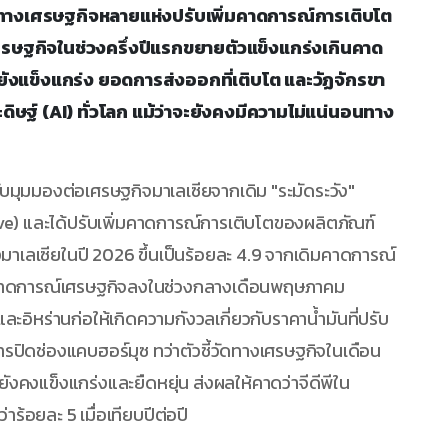
ิจัยทางเศรษฐกิจหลายแห่งปรับเพิ่มคาดการณ์การเติบโต
รษฐกิจในช่วงครึ่งปีแรกขยายตัวแข็งแกร่งเกินคาด
ยังแข็งแกร่ง ยอดการส่งออกที่เติบโต และวัฏจักรขา
ดิษฐ์ (AI) ทั่วโลก แม้ว่าจะยังคงมีความไม่แน่นอนทาง
บมุมมองต่อเศรษฐกิจมาเลเซียจากเดิม "ระมัดระวัง"
ive) และได้ปรับเพิ่มคาดการณ์การเติบโตของผลิตภัณฑ์
าเลเซียในปี 2026 ขึ้นเป็นร้อยละ 4.9 จากเดิมคาดการณ์
รับลดคาดการณ์เศรษฐกิจลงในช่วงกลางเดือนพฤษภาคม
ะอิหร่านก่อให้เกิดความกังวลเกี่ยวกับราคาน้ำมันที่ปรับ
ารปิดช่องแคบฮอร์มุซ ทว่าตัวชี้วัดทางเศรษฐกิจในเดือน
คงแข็งแกร่งและยืดหยุ่น ส่งผลให้คาดว่าจีดีพีใน
าร้อยละ 5 เมื่อเทียบปีต่อปี