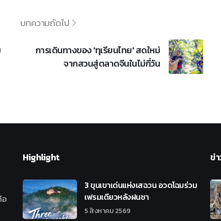
บทความถัดไป
ม
การเดินทางของ 'ทุเรียนไทย' สดใหม่
จากสวนสู่ตลาดจีนในไม่กี่วัน
Highlight
ข่า
3 ขุนเขาเด่นแห่งเสฉวน อวดโฉมร่วม
เฟรมเดียวหลังฝนซา
ือ
5 สิงหาคม 2569