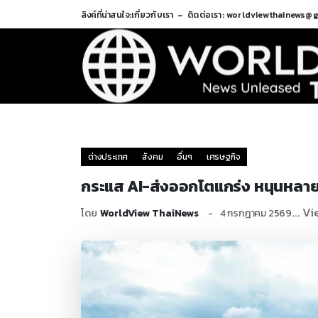
ลิงค์ที่น่าสนใจ:
เกี่ยวกับเรา
ติดต่อเรา: worldviewthainews@
ต่างประเทศ
สังคม
อื่นๆ
เศรษฐกิจ
กระแส AI-ส่งออกโตแกร่ง หนุนหลายส
... V
โดย
WorldView ThaiNews
4 กรกฎาคม 2569