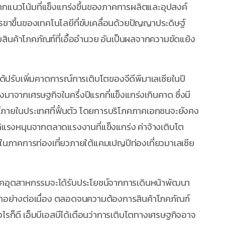
าจากแนวโน้มที่แข็งแกร่งขึ้นของภาคการผลิตและอุปสงค์
กรขาขึ้นของเทคโนโลยีที่ขับเคลื่อนด้วยปัญญาประดิษฐ์
ินค้าโภคภัณฑ์ที่เอื้ออำนวย อันเป็นผลจากความขัดแย้ง
ด้ปรับเพิ่มคาดการณ์การเติบโตของจีดีพีมาเลเซียในปี
องมาจากเศรษฐกิจในครึ่งปีแรกที่แข็งแกร่งเกินคาด ซึ่งมี
์ภายในประเทศที่ฟื้นตัว โดยการบริโภคภาคเอกชนจะยังคง
้แรงหนุนจากตลาดแรงงานที่แข็งแกร่ง ค่าจ้างเติบโต
ในภาคการท่องเที่ยวภายใต้แคมเปญปีท่องเที่ยวมาเลเซีย
คอุตสาหกรรมจะได้รับประโยชน์จากการเดินหน้าพัฒนา
ามาอย่างต่อเนื่อง ตลอดจนความต้องการสินค้าโภคภัณฑ์
งไรก็ดี เอ็มบีเอสบีได้เตือนว่าการเติบโตทางเศรษฐกิจอาจ