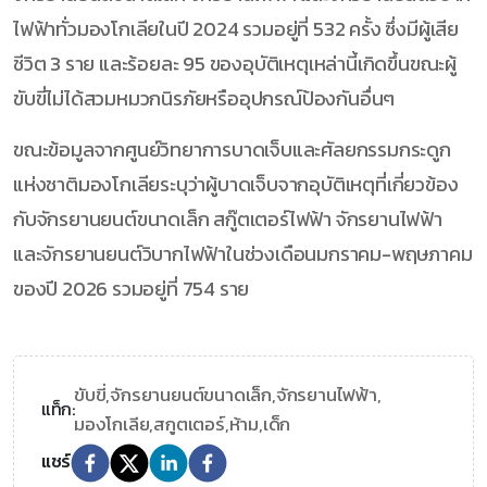
ไฟฟ้าทั่วมองโกเลียในปี 2024 รวมอยู่ที่ 532 ครั้ง ซึ่งมีผู้เสีย
ชีวิต 3 ราย และร้อยละ 95 ของอุบัติเหตุเหล่านี้เกิดขึ้นขณะผู้
ขับขี่ไม่ได้สวมหมวกนิรภัยหรืออุปกรณ์ป้องกันอื่นๆ
ขณะข้อมูลจากศูนย์วิทยาการบาดเจ็บและศัลยกรรมกระดูก
แห่งชาติมองโกเลียระบุว่าผู้บาดเจ็บจากอุบัติเหตุที่เกี่ยวข้อง
กับจักรยานยนต์ขนาดเล็ก สกู๊ตเตอร์ไฟฟ้า จักรยานไฟฟ้า
และจักรยานยนต์วิบากไฟฟ้าในช่วงเดือนมกราคม-พฤษภาคม
ของปี 2026 รวมอยู่ที่ 754 ราย
ขับขี่,
จักรยานยนต์ขนาดเล็ก,
จักรยานไฟฟ้า,
แท็ก:
มองโกเลีย,
สกูตเตอร์,
ห้าม,
เด็ก
แชร์