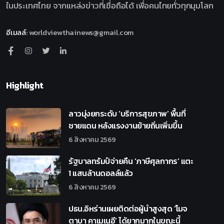
ในประเทศไทย จากแหล่งข่าวที่เชื่อถือได้ เพื่อคนไทยทั่วทุกมุมโลก
อีเมลล์
:
worldviewthainews@gmail.com
Highlight
ลาวมุ่งยกระดับ ‘บริการสุขภาพ’ พื้นที่
ชายแดน หลังแรงงานย้ายถิ่นเพิ่มขึ้น
6 สิงหาคม 2569
รัฐบาลทรัมป์จ่ายคืน ‘ภาษีศุลกากร’ แตะ
1 แสนล้านดอลล์แล้ว
6 สิงหาคม 2569
ปธน.อิหร่านเผยติดต่อผู้นำสูงสุด ‘โมจ
ตาบา คาเมเนอี’ ได้ยากมากในขณะนี้