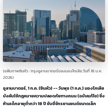
(แฟ้มภาพซินหัว : กรุงอูลานบาตอร์ของมองโกเลีย วันที่ 18 ม.ค.
2026)
อูลานบาตอร์, 1 ก.ค. (ซินหัว) -- วันพุธ (1 ก.ค.) มองโกเลีย
บังคับใช้กฎหมายความปลอดภัยทางถนน (ฉบับแก้ไข) ซึ่ง
ห้ามเด็กอายุต่ำกว่า 18 ปี ขับขี่จักรยานยนต์ขนาดเล็ก