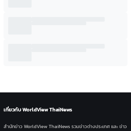
เกี่ยวกับ
WorldView ThaiNews
สำนักข่าว WorldView ThaiNews รวมข่าวต่างประเทศ และ ข่าว