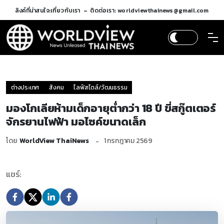
ลิงค์ที่น่าสนใจ:
เกี่ยวกับเรา
ติดต่อเรา: worldviewthainews@gmail.com
ต่างประเทศ
สังคม
ไลฟ์สไตล์/วัฒนธรรม
มองโกเลียห้ามเด็กอายุต่ำกว่า 18 ปี ขี่สกู๊ตเตอร์
จักรยานไฟฟ้า มอไซค์ขนาดเล็ก
โดย
WorldView ThaiNews
1 กรกฎาคม 2569
แชร์: