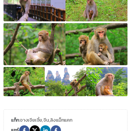
จางเจียเจี้ย,
จีน,
ลิงแม็กแคก
แท็ก:
แชร์