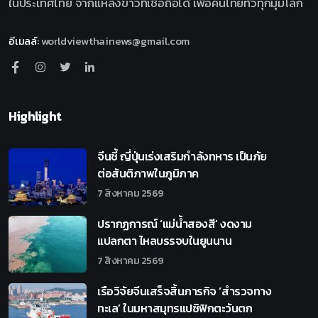
ในประเทศไทย จากแหล่งข่าวที่เชื่อถือได้ เพื่อคนไทยทั่วทุกมุมโลก
อีเมลล์
:
worldviewthainews@gmail.com
Highlight
จีนชี้ ญี่ปุ่นเร่งเสริมกำลังทหาร เป็นภัย
ต่อสันติภาพในภูมิภาค
7 สิงหาคม 2569
ปรากฏการณ์ ‘แม่น้ำสองสี’ งดงาม
แปลกตา ไหลบรรจบในยูนนาน
7 สิงหาคม 2569
เรือวิจัยจีนเสร็จสิ้นภารกิจ ‘สำรวจทาง
ทะเล’ ในมหาสมุทรแปซิฟิกตะวันตก