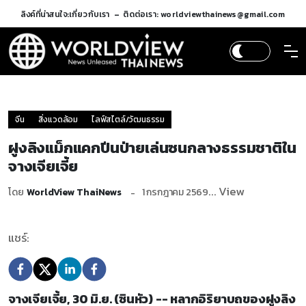
ลิงค์ที่น่าสนใจ:
เกี่ยวกับเรา
ติดต่อเรา: worldviewthainews@gmail.com
จีน
สิ่งแวดล้อม
ไลฟ์สไตล์/วัฒนธรรม
ฝูงลิงแม็กแคกปีนป่ายเล่นซนกลางธรรมชาติใน
จางเจียเจี้ย
... View
โดย
WorldView ThaiNews
1 กรกฎาคม 2569
แชร์:
จางเจียเจี้ย, 30 มิ.ย. (ซินหัว) -- หลากอิริยาบถของฝูงลิง