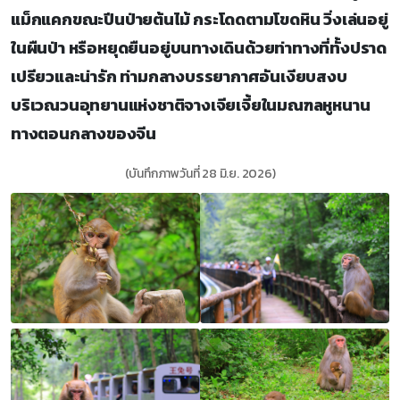
แม็กแคกขณะปีนป่ายต้นไม้ กระโดดตามโขดหิน วิ่งเล่นอยู่
ในผืนป่า หรือหยุดยืนอยู่บนทางเดินด้วยท่าทางที่ทั้งปราด
เปรียวและน่ารัก ท่ามกลางบรรยากาศอันเงียบสงบ
บริเวณวนอุทยานแห่งชาติจางเจียเจี้ยในมณฑลหูหนาน
ทางตอนกลางของจีน
(บันทึกภาพวันที่ 28 มิ.ย. 2026)