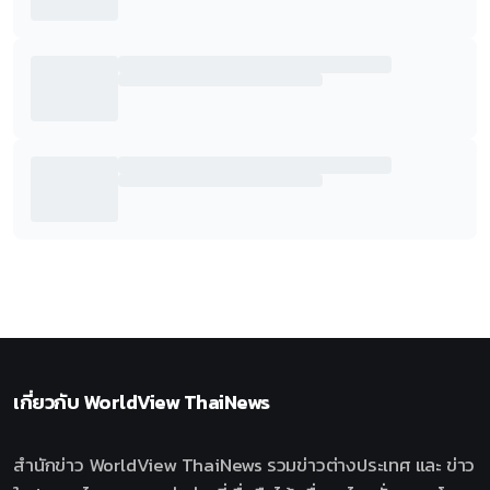
เกี่ยวกับ
WorldView ThaiNews
สำนักข่าว WorldView ThaiNews รวมข่าวต่างประเทศ และ ข่าว