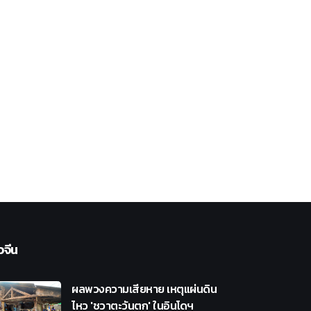
วจีน
ผลพวงความเสียหาย เหตุแผ่นดิน
ไหว 'ชวาตะวันตก' ในอินโดฯ