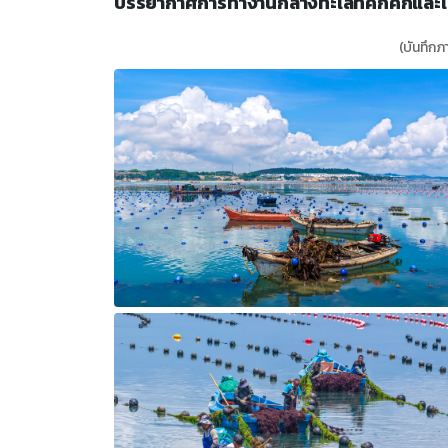
บรรยากาศการทำงานกลางทะเลที่คึกคักและเต
(บันทึกภา