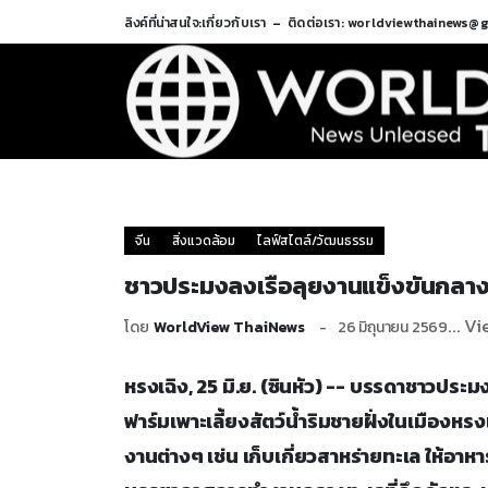
ลิงค์ที่น่าสนใจ:
เกี่ยวกับเรา
ติดต่อเรา: worldviewthainews@
จีน
สิ่งแวดล้อม
ไลฟ์สไตล์/วัฒนธรรม
ชาวประมงลงเรือลุยงานแข็งขันกลา
... V
โดย
WorldView ThaiNews
26 มิถุนายน 2569
หรงเฉิง, 25 มิ.ย. (ซินหัว) -- บรรดาชาวป
ฟาร์มเพาะเลี้ยงสัตว์น้ำริมชายฝั่งในเมือง
งานต่างๆ เช่น เก็บเกี่ยวสาหร่ายทะเล ให้อ