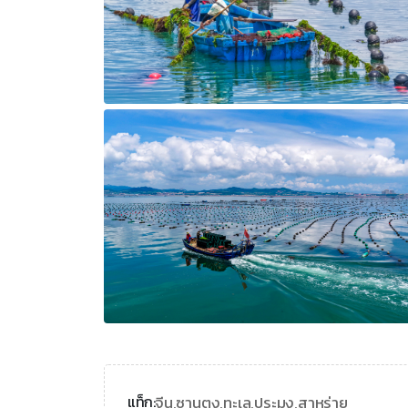
จีน,
ซานตง,
ทะเล,
ประมง,
สาหร่าย
แท็ก: