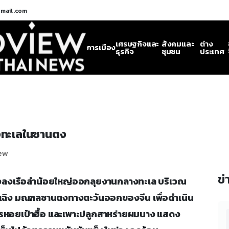
gmail.com
เศรษฐกิจและ
สังคมและ
ต่าง
การเมือง
ธุรกิจ
ชุมชน
ประเทศ
งทะเลในซานตง
iew
ข่
ระมงลงเรือลำน้อยใหญ่ออกลุยงานกลางทะเล บริเวณ
หรงเฉิง มณฑลซานตงทางตะวันออกของจีน เพื่อดำเนิน
าหารหอยเป๋าฮื้อ และเพาะปลูกสาหร่ายผมนาง แสดง