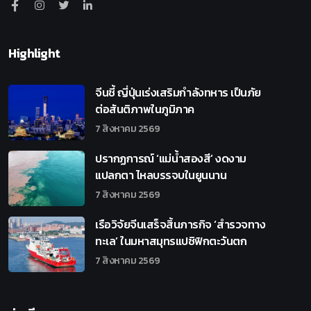
Highlight
จีนชี้ ญี่ปุ่นเร่งเสริมกำลังทหาร เป็นภัย
ต่อสันติภาพในภูมิภาค
7 สิงหาคม 2569
ปรากฏการณ์ ‘แม่น้ำสองสี’ งดงาม
แปลกตา ไหลบรรจบในยูนนาน
7 สิงหาคม 2569
เรือวิจัยจีนเสร็จสิ้นภารกิจ ‘สำรวจทาง
ทะเล’ ในมหาสมุทรแปซิฟิกตะวันตก
7 สิงหาคม 2569