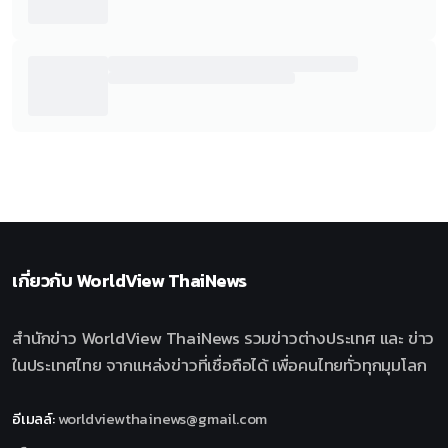
เกี่ยวกับ
WorldView ThaiNews
สำนักข่าว WorldView ThaiNews รวมข่าวต่างประเทศ และ ข่าว
ในประเทศไทย จากแหล่งข่าวที่เชื่อถือได้ เพื่อคนไทยทั่วทุกมุมโลก
อีเมลล์
:
worldviewthainews@gmail.com