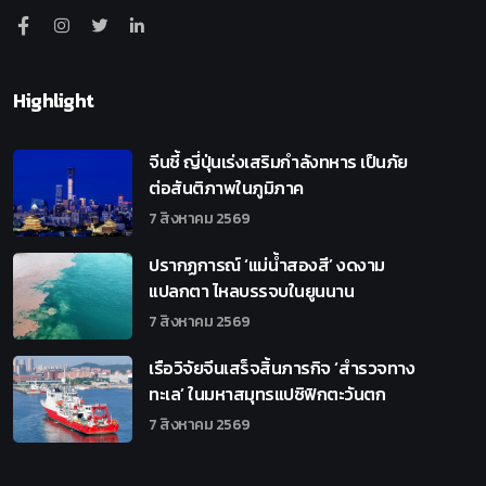
Highlight
จีนชี้ ญี่ปุ่นเร่งเสริมกำลังทหาร เป็นภัย
ต่อสันติภาพในภูมิภาค
7 สิงหาคม 2569
ปรากฏการณ์ ‘แม่น้ำสองสี’ งดงาม
แปลกตา ไหลบรรจบในยูนนาน
7 สิงหาคม 2569
เรือวิจัยจีนเสร็จสิ้นภารกิจ ‘สำรวจทาง
ทะเล’ ในมหาสมุทรแปซิฟิกตะวันตก
7 สิงหาคม 2569