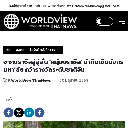
ลิงค์ที่น่าสนใจ:
เกี่ยวกับเรา
ติดต่อเรา: worldviewthainews@gmail.com
จีน
สังคม
ไลฟ์สไตล์/วัฒนธรรม
จากบราซิลสู่อู่ฮั่น ‘หนุ่มบราซิล’ นำทีมเชิดมังกร
มหา’ลัย คว้ารางวัลระดับชาติจีน
โดย
WorldView ThaiNews
20 มิถุนายน 2569
แชร์: