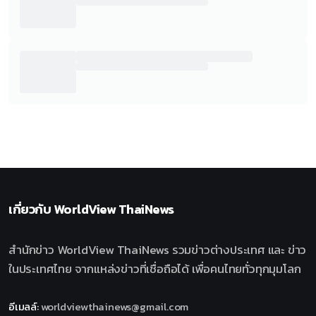
เกี่ยวกับ
WorldView ThaiNews
สำนักข่าว WorldView ThaiNews รวมข่าวต่างประเทศ และ ข่าว
ในประเทศไทย จากแหล่งข่าวที่เชื่อถือได้ เพื่อคนไทยทั่วทุกมุมโลก
อีเมลล์
:
worldviewthainews@gmail.com