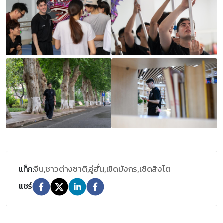
จีน,
ชาวต่างชาติ,
อู่ฮั่น,
เชิดมังกร,
เชิดสิงโต
แท็ก:
แชร์