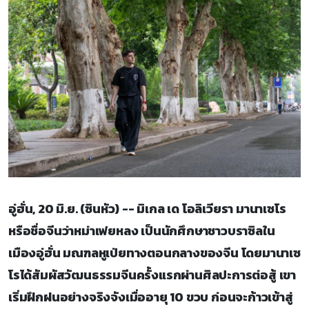
อู่ฮั่น, 20 มิ.ย. (ซินหัว) -- มิเกล เด โอลิเวียรา มานาเซโร
หรือชื่อจีนว่าหม่าเฟยหลง เป็นนักศึกษาชาวบราซิลใน
เมืองอู่ฮั่น มณฑลหูเป่ยทางตอนกลางของจีน โดยมานาเซ
โรได้สัมผัสวัฒนธรรมจีนครั้งแรกผ่านศิลปะการต่อสู้ เขา
เริ่มฝึกฝนอย่างจริงจังเมื่ออายุ 10 ขวบ ก่อนจะก้าวเข้าสู่