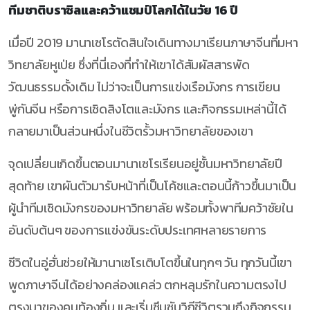
ทีมชาติบราซิลและคว้าแชมป์โลกได้ในวัย 16 ปี
เมื่อปี 2019 มานาเซโรตัดสินใจเดินทางมาเรียนภาษาจีนที่มหา
วิทยาลัยหูเป่ย ซึ่งที่นี่เองที่ทำให้เขาได้สัมผัสสารพัด
วัฒนธรรมดั้งเดิม ไม่ว่าจะเป็นการแข่งเรือมังกร การเขียน
พู่กันจีน หรือการเชิดสิงโตและมังกร และกิจกรรมเหล่านี้ได้
กลายมาเป็นส่วนหนึ่งในชีวิตรั้วมหาวิทยาลัยของเขา
จุดเปลี่ยนเกิดขึ้นตอนมานาเซโรเรียนอยู่ชั้นมหาวิทยาลัยปี
สุดท้าย เขาผันตัวมารับหน้าที่เป็นโค้ชและตอนนี้ก้าวขึ้นมาเป็น
ผู้นำทีมเชิดมังกรของมหาวิทยาลัย พร้อมทั้งพาทีมคว้าชัยใน
อันดับต้นๆ ของการแข่งขันระดับประเทศหลายรายการ
ชีวิตในอู่ฮั่นช่วยให้มานาเซโรเติบโตขึ้นในทุกๆ วัน ทุกวันนี้เขา
พูดภาษาจีนได้อย่างคล่องแคล่ว ตกหลุมรักในความตรงไป
ตรงมาของคนท้องถิ่น และเริ่มซึมซับวิถีชีวิตรวมถึงกิจกรรม