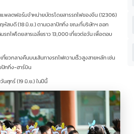
นแพลตฟอร์มจำหน่ายบัตรโดยสารรถไฟของจีน (12306)
ฤหัสบดี (18 มิ.ย.) ตามเวลาปักกิ่ง ขณะที่บริษัทฯ ออก
ดินรถไฟโดยสารเฉลี่ยราว 13,000 เที่ยวต่อวัน เพื่อตอบ
งเที่ยวกลางคืนบนเส้นทางรถไฟความเร็วสูงสายหลัก เช่น
ปักกิ่ง-ฮาร์บิน
ศุกร์ (19 มิ.ย.) ในปีนี้