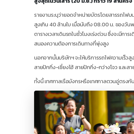
สูงสุดในวันเสาร์ (20 มิ.ย.) ที่ราว 19 ล้านครั้ง
รายงานระบุว่ายอดจำหน่ายบัตรโดยสารรถไฟบ
สูงเกิน 40 ล้านใบ เมื่อนับถึง 08.00 น. ของวันพ
ตารางเวลาเดินรถในชั่วโมงเร่งด่วน ซึ่งจะมีการเ
สนองความต้องการเดินทางที่พุ่งสูง
นอกจากนั้นบริษัทฯ จะให้บริการรถไฟความเร็วสู
สายปักกิ่ง-เซี่ยงไฮ้ สายปักกิ่ง-กว่างโจว และสาย
ทั้งนี้ เทศกาลเรือมังกรหรือเทศกาลตวนอู่ตรงกับวัน