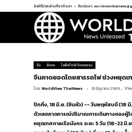
ลิงค์ที่น่าสนใจ:
เกี่ยวกับเรา
ติดต่อเรา: worldviewthainews@
จีน
สังคม
ไลฟ์สไตล์/วัฒนธรรม
จีนคาดยอดโดยสารรถไฟ ช่วงหยุดเทศก
... Vi
โดย
WorldView ThaiNews
18 มิถุนายน 2569
ปักกิ่ง, 18 มิ.ย. (ซินหัว) -- วันพฤหัสบดี (1
ตัวเลขคาดการณ์ปริมาณการเดินทางของผู้
หยุดเทศกาลเรือมังกร ระยะ 5 วัน (18-22 มิ.ย.