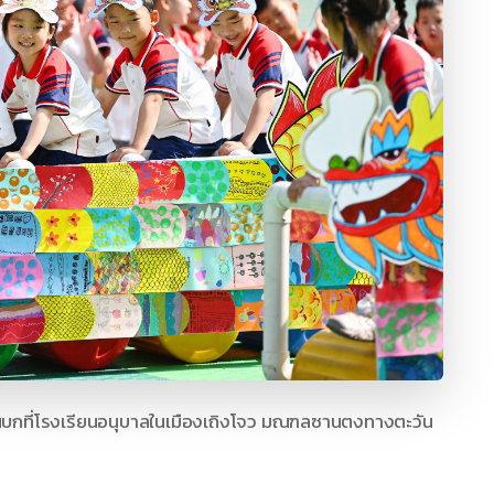
บนบกที่โรงเรียนอนุบาลในเมืองเถิงโจว มณฑลซานตงทางตะวัน