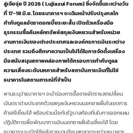
ลู่เจียจุ่ย ปี 2026 ( Lujiazui Forum) ซึ่งจัดขึ้นระหว่างวัน
ที่ 17-18 มิ.ย. โดยธนาคารฯ จะเดินหน้าปรับปรุงกลไก
กำกับดูแลอัตราดอกเบี้ยระยะสั้น เปิดตัวเครื่องมือ
ธุรกรรมซื้อคืนหลักทรัพย์สกุลเงินหยวนสำหรับหน่วย
งานการเงินของต่างประเทศและองค์กรการเงินระหว่าง
ประเทศ รวมถึงศึกษาความเป็นไปได้ในการจัดตั้งเครื่อง
มือสนับสนุนสภาพคล่องภายใต้กรอบการกำกับดูแล
ความเสี่ยงระดับมหภาคสำหรับสถาบันการเงินที่ไม่ใช่
ธนาคารในสถานการณ์ที่จำเป็น
พานระบุว่าธนาคารฯ จะนำร่องการซื้อขายอัตราแลกเปลี่ยน
เงินตราต่างประเทศด้วยสกุลเงินหยวนนอกชายฝั่งในเขตการ
ค้าเสรีเซี่ยงไฮ้ พร้อมร่วมมือกับรัฐบาลท้องถิ่นในการออกแผน
ปฏิบัติการเพื่อพัฒนาการเงินนอกชายฝั่งในเซี่ยงไฮ้ โดย
ธนาคารฯ จะเปิดใช้คลังรายงานข้อมูลตลาดระหว่างธนาคาร