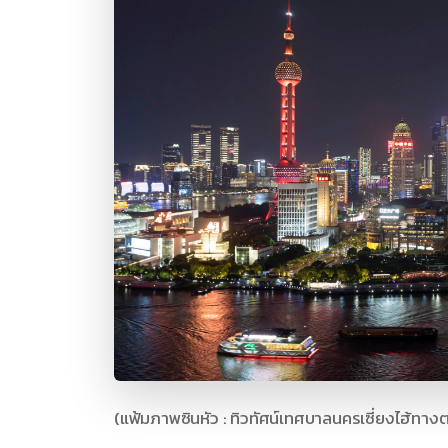
(แฟ้มภาพซินหัว : ทิวทัศน์เทศบาลนครเซี่ยงไฮ้ทางต