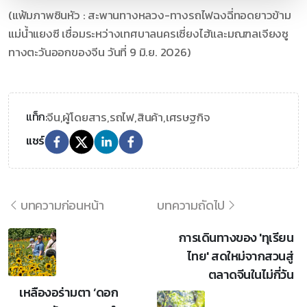
(แฟ้มภาพซินหัว : สะพานทางหลวง-ทางรถไฟฉงฉี่ทอดยาวข้าม
แม่น้ำแยงซี เชื่อมระหว่างเทศบาลนครเซี่ยงไฮ้และมณฑลเจียงซู
ทางตะวันออกของจีน วันที่ 9 มิ.ย. 2026)
จีน,
ผู้โดยสาร,
รถไฟ,
สินค้า,
เศรษฐกิจ
แท็ก:
แชร์
บทความก่อนหน้า
บทความถัดไป
การเดินทางของ 'ทุเรียน
ไทย' สดใหม่จากสวนสู่
ตลาดจีนในไม่กี่วัน
เหลืองอร่ามตา ‘ดอก