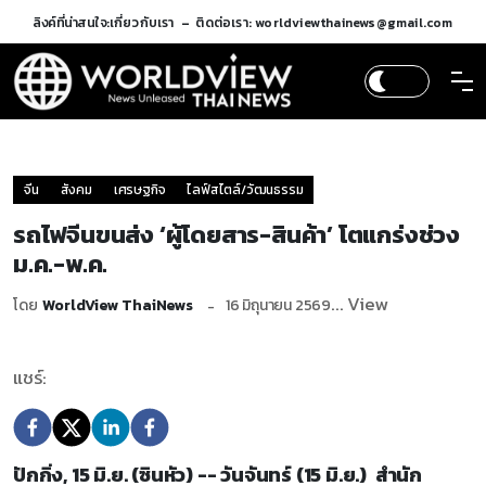
ลิงค์ที่น่าสนใจ:
เกี่ยวกับเรา
ติดต่อเรา: worldviewthainews@gmail.com
จีน
สังคม
เศรษฐกิจ
ไลฟ์สไตล์/วัฒนธรรม
รถไฟจีนขนส่ง ‘ผู้โดยสาร-สินค้า’ โตแกร่งช่วง
ม.ค.-พ.ค.
... View
โดย
WorldView ThaiNews
16 มิถุนายน 2569
แชร์:
ปักกิ่ง, 15 มิ.ย. (ซินหัว) -- วันจันทร์ (15 มิ.ย.) สำนัก