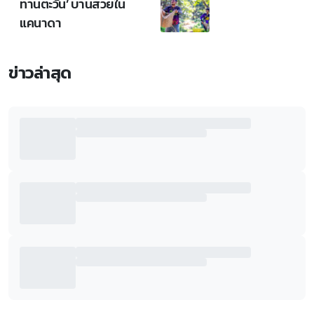
ทานตะวัน’ บานสวยใน
แคนาดา
ข่าวล่าสุด