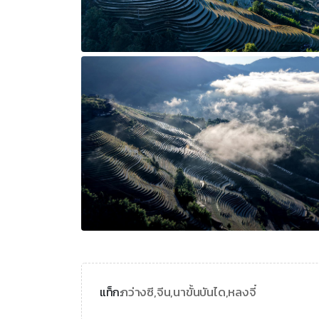
กว่างซี,
จีน,
นาขั้นบันได,
หลงจี๋
แท็ก: