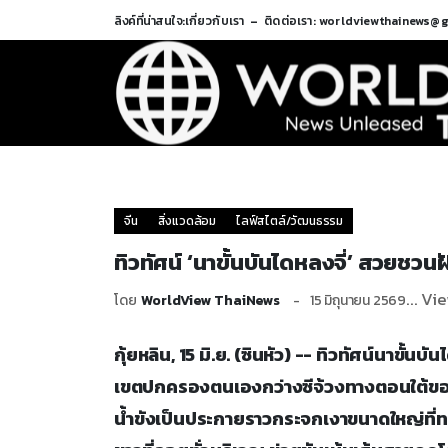
ลิงค์ที่น่าสนใจ:
เกี่ยวกับเรา
ติดต่อเรา: worldviewthainews@
จีน
สิ่งแวดล้อม
ไลฟ์สไตล์/วัฒนธรรม
ทิวทัศน์ ‘นาขั้นบันไดหลงจี่’ สวยชว
... Vi
โดย
WorldView ThaiNews
15 มิถุนายน 2569
กุ้ยหลิน, 15 มิ.ย. (ซินหัว) -- ทิวทัศน์นาขั
เขตปกครองตนเองกว่างซีจ้วงทางตอนใต้ของ
น้ำขังเป็นประกายราวกระจกเงาขนาดใหญ่ที่