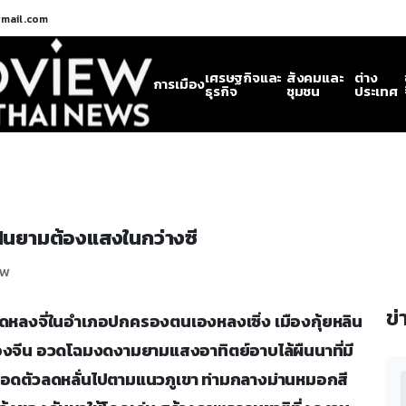
gmail.com
เศรษฐกิจและ
สังคมและ
ต่าง
การเมือง
ธุรกิจ
ชุมชน
ประเทศ
นฝันยามต้องแสงในกว่างซี
ew
ข่
้นบันไดหลงจี่ในอำเภอปกครองตนเองหลงเซิ่ง เมืองกุ้ยหลิน
จีน อวดโฉมงดงามยามแสงอาทิตย์อาบไล้ผืนนาที่มี
ทอดตัวลดหลั่นไปตามแนวภูเขา ท่ามกลางม่านหมอกสี