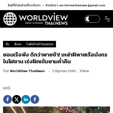
ลิงค์ที่น่าสนใจ:
เกี่ยวกับเรา
ติดต่อเรา: worldviewthainews@gmail.com
จีน
สังคม
ไลฟ์สไตล์/วัฒนธรรม
ยอมเรือพัง ดีกว่าพายช้า! เหล่าฝีพายเรือมังกร
ในโฝซาน เร่งฝึกเข้มยามค่ำคืน
... View
โดย
WorldView ThaiNews
5 มิถุนายน 2569
แชร์: