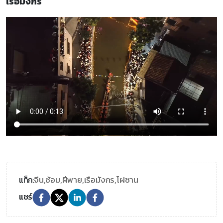
เรือมังกร
จีน,
ซ้อม,
ฝีพาย,
เรือมังกร,
โฝซาน
แท็ก:
แชร์