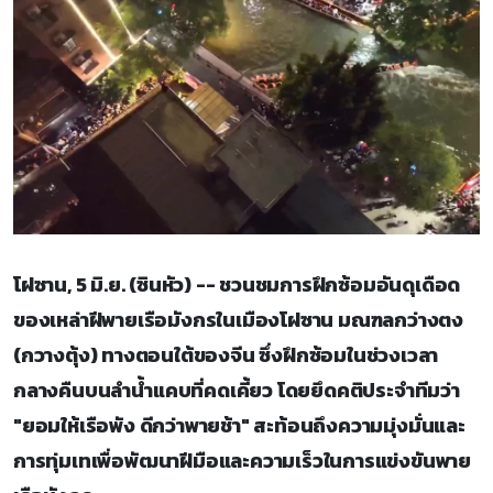
โฝซาน, 5 มิ.ย. (ซินหัว) -- ชวนชมการฝึกซ้อมอันดุเดือด
ของเหล่าฝีพายเรือมังกรในเมืองโฝซาน มณฑลกว่างตง
(กวางตุ้ง) ทางตอนใต้ของจีน ซึ่งฝึกซ้อมในช่วงเวลา
กลางคืนบนลำน้ำแคบที่คดเคี้ยว โดยยึดคติประจำทีมว่า
"ยอมให้เรือพัง ดีกว่าพายช้า" สะท้อนถึงความมุ่งมั่นและ
การทุ่มเทเพื่อพัฒนาฝีมือและความเร็วในการแข่งขันพาย