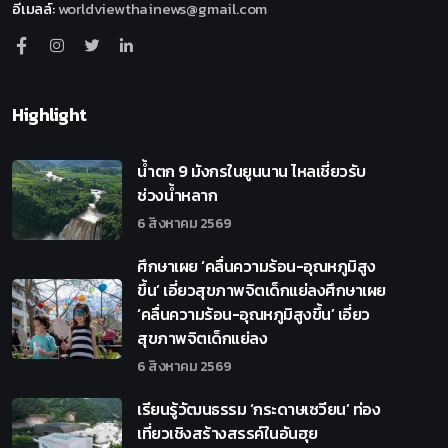
อีเมลล์
:
worldviewthainews@gmail.com
Highlight
น้ำตก 9 มังกรในยูนนาน ไหลเชี่ยวรับ
ช่วงน้ำหลาก
6 สิงหาคม 2569
ศึกษาเผย ‘คลื่นความร้อน-อุณหภูมิสูง
ขึ้น’ เอี่ยวสุขภาพจิตเด็กแย่ลงศึกษาเผย
‘คลื่นความร้อน-อุณหภูมิสูงขึ้น’ เอี่ยว
สุขภาพจิตเด็กแย่ลง
6 สิงหาคม 2569
เรียนรู้วัฒนธรรม ‘กระดาษเซวียน’ ท่อง
เที่ยวเชิงสร้างสรรค์ในอันฮุย