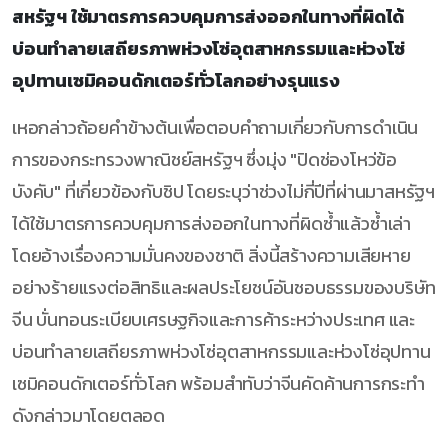
สหรัฐฯ ใช้มาตรการควบคุมการส่งออกในทางที่ผิดได้
บ่อนทำลายเสถียรภาพห่วงโซ่อุตสาหกรรมและห่วงโซ่
อุปทานเซมิคอนดักเตอร์ทั่วโลกอย่างรุนแรง
เหอกล่าวถ้อยคำข้างต้นเพื่อตอบคำถามเกี่ยวกับการดำเนิน
การของกระทรวงพาณิชย์สหรัฐฯ ซึ่งมุ่ง "ปิดช่องโหว่ข้อ
บังคับ" ที่เกี่ยวข้องกับชิป โดยระบุว่าช่วงไม่กี่ปีที่ผ่านมาสหรัฐฯ
ได้ใช้มาตรการควบคุมการส่งออกในทางที่ผิดซ้ำแล้วซ้ำเล่า
โดยอ้างเรื่องความมั่นคงของชาติ สิ่งนี้สร้างความเสียหาย
อย่างร้ายแรงต่อสิทธิและผลประโยชน์อันชอบธรรมของบริษัท
จีน บั่นทอนระเบียบเศรษฐกิจและการค้าระหว่างประเทศ และ
บ่อนทำลายเสถียรภาพห่วงโซ่อุตสาหกรรมและห่วงโซ่อุปทาน
เซมิคอนดักเตอร์ทั่วโลก พร้อมสำทับว่าจีนคัดค้านการกระทำ
ดังกล่าวมาโดยตลอด