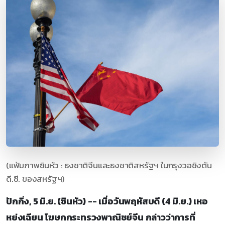
(แฟ้มภาพซินหัว : ธงชาติจีนและธงชาติสหรัฐฯ ในกรุงวอชิงตัน
ดี.ซี. ของสหรัฐฯ)
ปักกิ่ง, 5 มิ.ย. (ซินหัว) -- เมื่อวันพฤหัสบดี (4 มิ.ย.) เหอ
หย่งเฉียน โฆษกกระทรวงพาณิชย์จีน กล่าวว่าการที่