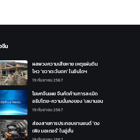
วจีน
ผลพวงความเสียหาย เหตุแผ่นดิน
ไหว 'ชวาตะวันตก' ในอินโดฯ
19 กันยายน 2567
โฆษกจีนเผย จีนคัดค้านการละเมิด
อธิปไตย-ความมั่นคงของ 'เลบานอน
19 กันยายน 2567
ส่องสายการประกอบยานยนต์ 'ตง
เฟิง มอเตอร์' ในอู่ฮั่น
19 กันยายน 2567