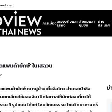
gmail.com
เศรษฐกิจและ
สังคมและ
ต่าง
การเมือง
ธุรกิจ
ชุมชน
ประเทศ
เนิดแพนด้ายักษ์’ ในเสฉวน
ew
ข่
ำเนิดแพนด้ายักษ์ ณ หมู่บ้านเติ้งฉือโกว อำเภอเป่าซิง
ตกเฉียงใต้ของจีน เปิดโอกาสให้นักท่องเที่ยวได้
จกรรม 3 รูปแบบ ได้แก่ โซนวัฒนธรรม โซนวิทยาศาสตร์