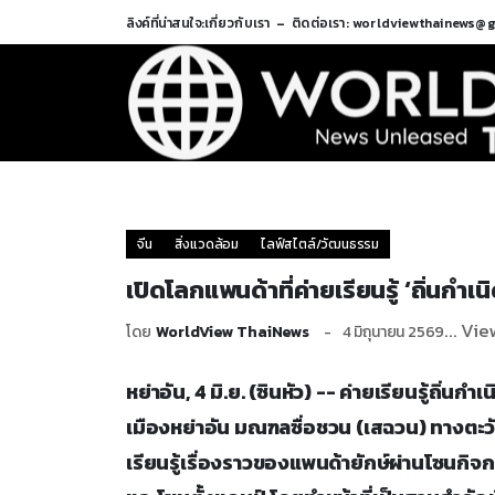
ลิงค์ที่น่าสนใจ:
เกี่ยวกับเรา
ติดต่อเรา: worldviewthainews@
จีน
สิ่งแวดล้อม
ไลฟ์สไตล์/วัฒนธรรม
เปิดโลกแพนด้าที่ค่ายเรียนรู้ ‘ถิ่นกำ
... Vi
โดย
WorldView ThaiNews
4 มิถุนายน 2569
หย่าอัน, 4 มิ.ย. (ซินหัว) -- ค่ายเรียนรู้ถิ่นก
เมืองหย่าอัน มณฑลซื่อชวน (เสฉวน) ทางตะวัน
เรียนรู้เรื่องราวของแพนด้ายักษ์ผ่านโซนกิ