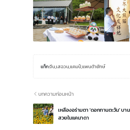
จีน,
เสฉวน,
แคมป์,
แพนด้ายักษ์
แท็ก:
บทความก่อนหน้า
เหลืองอร่ามตา ‘ดอกทานตะวัน’ บาน
สวยในแคนาดา