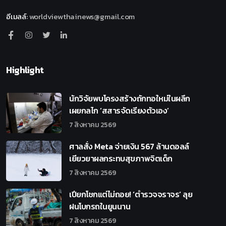
อีเมลล์
:
worldviewthainews@gmail.com
Highlight
นักวิจัยพบโครงสร้างถักทอใหม่ในผลึก
เผยกลไก ‘สสารจัดเรียงตัวเอง’
7 สิงหาคม 2569
ศาลสั่ง Meta จ่ายเงิน 567 ล้านดอลล์
เยียวยาผลกระทบสุขภาพจิตเด็ก
7 สิงหาคม 2569
เปียกโชกแต่ไม่ถอย! ‘ตำรวจจราจร’ ลุย
ฝนโบกรถในยูนนาน
7 สิงหาคม 2569