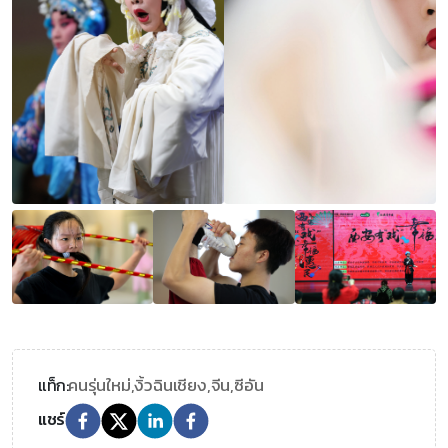
คนรุ่นใหม่,
งิ้วฉินเชียง,
จีน,
ซีอัน
แท็ก:
แชร์