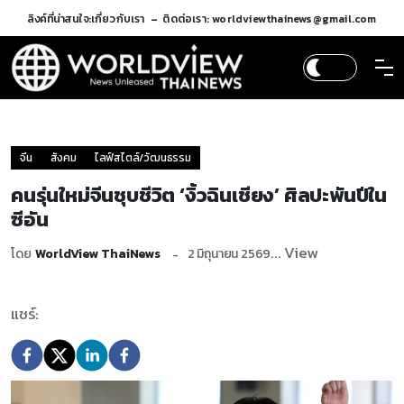
ลิงค์ที่น่าสนใจ:
เกี่ยวกับเรา
ติดต่อเรา: worldviewthainews@gmail.com
จีน
สังคม
ไลฟ์สไตล์/วัฒนธรรม
คนรุ่นใหม่จีนชุบชีวิต ‘งิ้วฉินเชียง’ ศิลปะพันปีใน
ซีอัน
... View
โดย
WorldView ThaiNews
2 มิถุนายน 2569
แชร์: