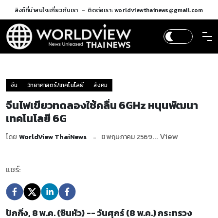
ลิงค์ที่น่าสนใจ:
เกี่ยวกับเรา
ติดต่อเรา: worldviewthainews@gmail.com
จีน
วิทยาศาสตร์/เทคโนโลยี
สังคม
จีนไฟเขียวทดลองใช้คลื่น 6GHz หนุนพัฒนา
เทคโนโลยี 6G
... View
โดย
WorldView ThaiNews
8 พฤษภาคม 2569
แชร์:
ปักกิ่ง, 8 พ.ค. (ซินหัว) -- วันศุกร์ (8 พ.ค.) กระทรวง