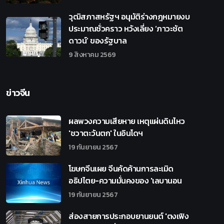
วุฒิสภาสหรัฐฯ อนุมัติร่างกฎหมายงบ
ประมาณชั่วคราว หวังเลี่ยง ‘ภาวะชัต
ดาวน์’ ของรัฐบาล
9 สิงหาคม 2569
ข่าวจีน
ผลพวงความเสียหาย เหตุแผ่นดินไหว
'ชวาตะวันตก' ในอินโดฯ
19 กันยายน 2567
โฆษกจีนเผย จีนคัดค้านการละเมิด
อธิปไตย-ความมั่นคงของ 'เลบานอน
19 กันยายน 2567
ส่องสายการประกอบยานยนต์ 'ตงเฟิง