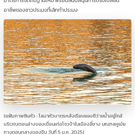
มาตรการจัดถิ่นฐานใหม่ พร้อมสนับสนุนการปรับเปลี่ยน
อาชีพของชาวประมงที่เลิกทำประมง
(แฟ้มภาพซินหัว : โลมาหัวบาตรหลังเรียบแยงซีว่ายน้ำอยู่ใกล้
บริเวณตอนล่างของเขื่อนเก่อโจวป้าในเมืองอี๋ชาง มณฑลหูเป่ย
ทางตอนกลางของจีน วันที่ 5 ม.ค. 2025)