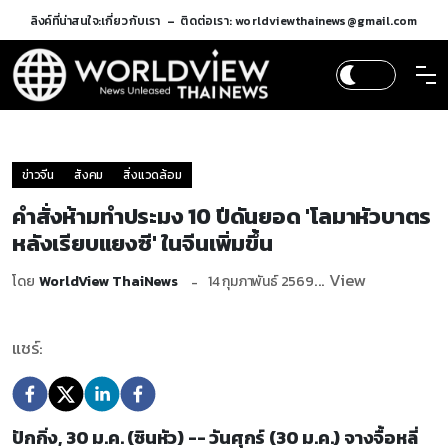
ลิงค์ที่น่าสนใจ:
เกี่ยวกับเรา
ติดต่อเรา: worldviewthainews@gmail.com
ข่าวจีน
สังคม
สิ่งแวดล้อม
คำสั่งห้ามทำประมง 10 ปีดันยอด 'โลมาหัวบาตร
หลังเรียบแยงซี' ในจีนเพิ่มขึ้น
... View
โดย
WorldView ThaiNews
14 กุมภาพันธ์ 2569
แชร์:
ปักกิ่ง, 30 ม.ค. (ซินหัว) -- วันศุกร์ (30 ม.ค.) จางจื้อหลี่