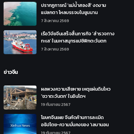
ปรากฏการณ์ ‘แม่น้ำสองสี’ งดงาม
แปลกตา ไหลบรรจบในยูนนาน
7 สิงหาคม 2569
เรือวิจัยจีนเสร็จสิ้นภารกิจ ‘สำรวจทาง
ทะเล’ ในมหาสมุทรแปซิฟิกตะวันตก
7 สิงหาคม 2569
ข่าวจีน
ผลพวงความเสียหาย เหตุแผ่นดินไหว
'ชวาตะวันตก' ในอินโดฯ
19 กันยายน 2567
โฆษกจีนเผย จีนคัดค้านการละเมิด
อธิปไตย-ความมั่นคงของ 'เลบานอน
19 กันยายน 2567