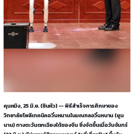
คุนหมิง, 25 มิ.ย. (ซินหัว) -- พิธีสำเร็จการศึกษาของ
วิทยาลัยโพลีเทคนิคอวิ๋นหนานในมณฑลอวิ๋นหนาน (ยูน
นาน) ทางตะวันตกเฉียงใต้ของจีน ซึ่งจัดขึ้นเมื่อวันจันทร์