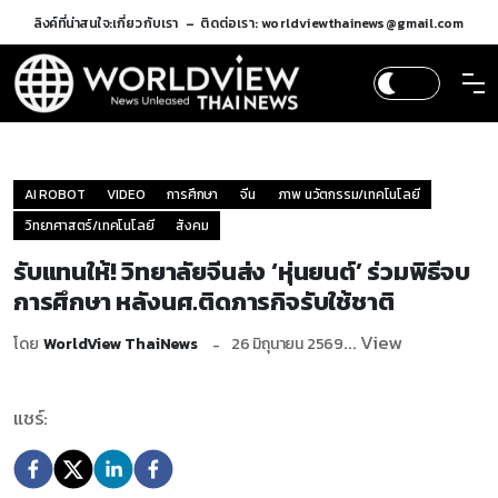
ลิงค์ที่น่าสนใจ:
เกี่ยวกับเรา
ติดต่อเรา: worldviewthainews@gmail.com
AI ROBOT
VIDEO
การศึกษา
จีน
ภาพ นวัตกรรม/เทคโนโลยี
วิทยาศาสตร์/เทคโนโลยี
สังคม
รับแทนให้! วิทยาลัยจีนส่ง ‘หุ่นยนต์’ ร่วมพิธีจบ
การศึกษา หลังนศ.ติดภารกิจรับใช้ชาติ
... View
โดย
WorldView ThaiNews
26 มิถุนายน 2569
แชร์: