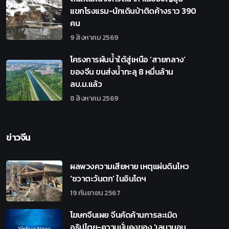
แขกโรงแรม-นักเดินป่าติดค้างราว 390
คน
9 สิงหาคม 2569
โครงการผันน้ำใต้สู่เหนือ ‘สายกลาง’
ของจีน ขนส่งน้ำทะลุ 8 หมื่นล้าน
ลบ.ม.แล้ว
8 สิงหาคม 2569
ข่าวจีน
ผลพวงความเสียหาย เหตุแผ่นดินไหว
'ชวาตะวันตก' ในอินโดฯ
19 กันยายน 2567
โฆษกจีนเผย จีนคัดค้านการละเมิด
อธิปไตย-ความมั่นคงของ 'เลบานอน