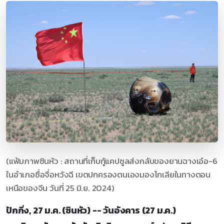
(แฟ้มภาพซินหัว : สถานที่เก็บกู้แคปซูลส่งกลับของยานฉางเอ๋อ-6
ในอำเภอซื่อจื่อหวังฉี เขตปกครองตนเองมองโกเลียในทางตอน
เหนือของจีน วันที่ 25 มิ.ย. 2024)
ปักกิ่ง, 27 ม.ค. (ซินหัว) -- วันอังคาร (27 ม.ค.)