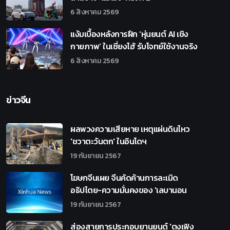
6 สิงหาคม 2569
แง้มเบื้องหลังการฝึก ‘หุ่นยนต์ AI เชิง
กายภาพ’ ในเซี่ยงไฮ้ รับโจทย์ใช้งานจริง
6 สิงหาคม 2569
ข่าวจีน
ผลพวงความเสียหาย เหตุแผ่นดินไหว
'ชวาตะวันตก' ในอินโดฯ
19 กันยายน 2567
โฆษกจีนเผย จีนคัดค้านการละเมิด
อธิปไตย-ความมั่นคงของ 'เลบานอน
19 กันยายน 2567
ส่องสายการประกอบยานยนต์ 'ตงเฟิง