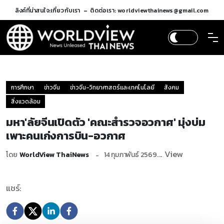
ลิงค์ที่น่าสนใจ:
เกี่ยวกับเรา
ติดต่อเรา: worldviewthainews@gmail.com
การศึกษา
ข่าวจีน
ข่าวจีน-วิทยาศาสตร์และเทคโนโลยี
สังคม
สิ่งแวดล้อม
มหา'ลัยจีนเปิดตัว 'คณะสำรวจอวกาศ' มุ่งบ่ม
เพาะคนเก่งการบิน-อวกาศ
... View
โดย
WorldView ThaiNews
14 กุมภาพันธ์ 2569
แชร์: