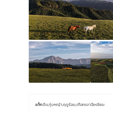
จีน,
ทุ่งหญ้า,
ฤดูร้อน,
เทือกเขาฉีเหลียน
แท็ก: