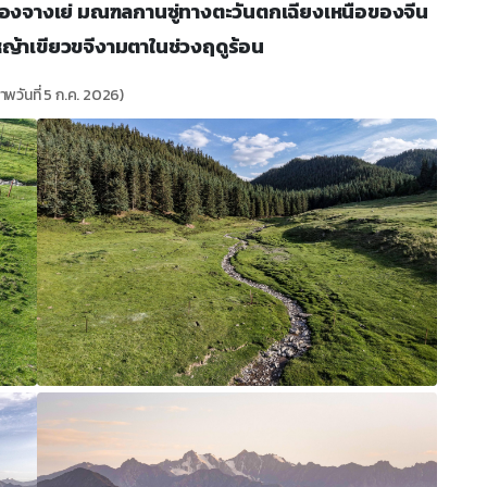
 เมืองจางเย่ มณฑลกานซู่ทางตะวันตกเฉียงเหนือของจีน
งหญ้าเขียวขจีงามตาในช่วงฤดูร้อน
าพวันที่ 5 ก.ค. 2026)