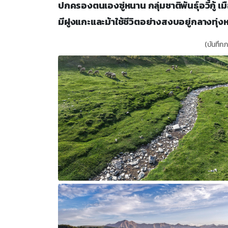
ปกครองตนเองซู่หนาน กลุ่มชาติพันธุ์อวี้กู้
มีฝูงแกะและม้าใช้ชีวิตอย่างสงบอยู่กลางทุ่
(บันทึกภ