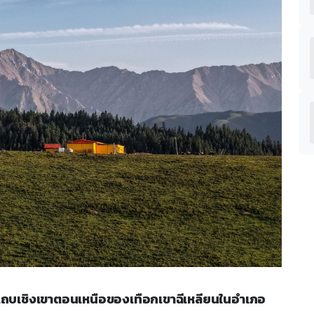
าติแถบเชิงเขาตอนเหนือของเทือกเขาฉีเหลียนในอำเภอ