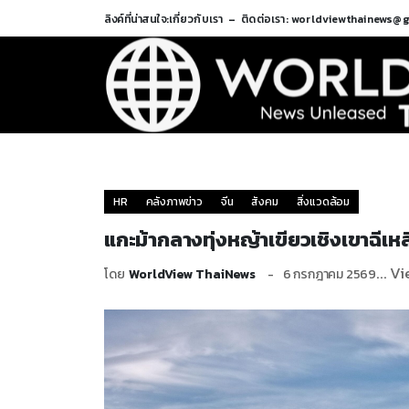
ลิงค์ที่น่าสนใจ:
เกี่ยวกับเรา
ติดต่อเรา: worldviewthainews@
HR
คลังภาพข่าว
จีน
สังคม
สิ่งแวดล้อม
แกะม้ากลางทุ่งหญ้าเขียวเชิงเขาฉีเหล
... V
โดย
WorldView ThaiNews
6 กรกฎาคม 2569