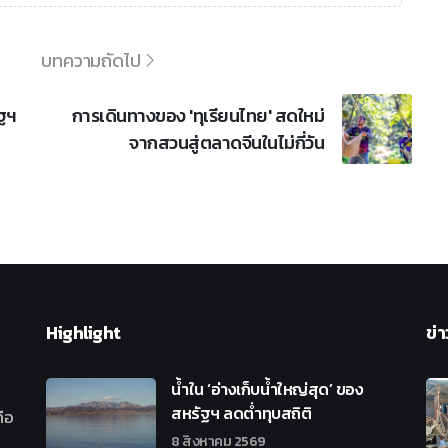
บทความถัดไป
ัฐฯ
การเดินทางของ 'ทุเรียนไทย' สดใหม่
จากสวนสู่ตลาดจีนในไม่กี่วัน
Highlight
ข่า
น้ำใน ‘อ่างเก็บน้ำใหญ่สุด’ ของ
สหรัฐฯ ลดต่ำทุบสถิติ
ือ
8 สิงหาคม 2569