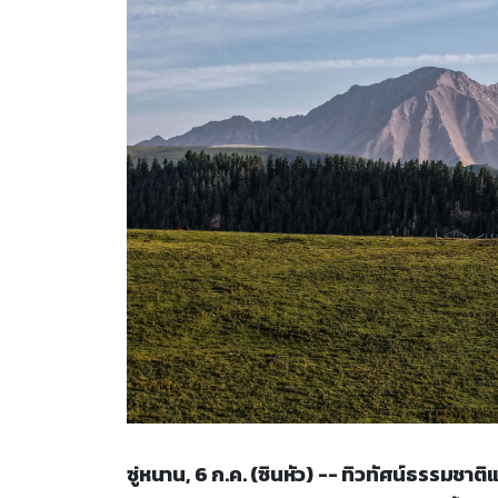
ซู่หนาน, 6 ก.ค. (ซินหัว) -- ทิวทัศน์ธรรมช