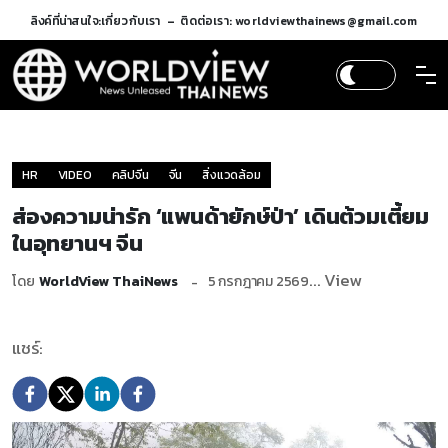
ลิงค์ที่น่าสนใจ:
เกี่ยวกับเรา
ติดต่อเรา: worldviewthainews@gmail.com
HR
VIDEO
คลิปจีน
จีน
สิ่งแวดล้อม
ส่องความน่ารัก ‘แพนด้ายักษ์ป่า’ เดินต้วมเตี้ยม
ในอุทยานฯ จีน
... View
โดย
WorldView ThaiNews
5 กรกฎาคม 2569
แชร์: