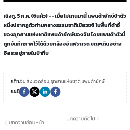
เฉิงตู, 5 ก.ค. (ซินหัว) -- เมื่อไม่นานมานี้ แพนด้ายักษ์ป่าตัว
หนึ่งปรากฏตัวท่ามกลางธรรมชาติเขียวขจี ในพื้นที่ต้าอี้
ของอุทยานแห่งชาติแพนด้ายักษ์ของจีน โดยแพนด้าตัวนี้
ถูกบันทึกภาพไว้ได้ด้วยกล้องอินฟราเรด ขณะเดินอย่าง
อิสระอยู่ภายในป่าทึบ
จีน,
สิ่งแวดล้อม,
อุทยานแห่งชาติ,
แพนด้ายักษ์
แท็ก:
แชร์
บทความถัดไป
บทความก่อนหน้า