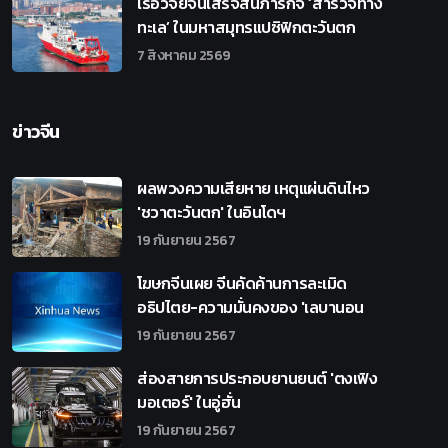
เรือวิจัยจีนเสร็จสิ้นภารกิจ ‘สำรวจทาง
ทะเล’ ในมหาสมุทรแปซิฟิกตะวันตก
7 สิงหาคม 2569
ข่าวจีน
ผลพวงความเสียหาย เหตุแผ่นดินไหว
'ชวาตะวันตก' ในอินโดฯ
19 กันยายน 2567
โฆษกจีนเผย จีนคัดค้านการละเมิด
อธิปไตย-ความมั่นคงของ 'เลบานอน
19 กันยายน 2567
ส่องสายการประกอบยานยนต์ 'ตงเฟิง
มอเตอร์' ในอู่ฮั่น
19 กันยายน 2567