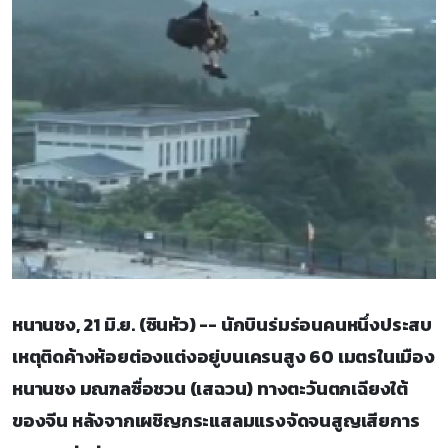
หนานชง, 21 มิ.ย. (ซินหัว) -- นักบินร่มร่อนคนหนึ่งประสบ
เหตุติดค้างห้อยต่องแต่งอยู่บนเครนสูง 60 เมตรในเมือง
หนานชง มณฑลซื่อชวน (เสฉวน) ทางตะวันตกเฉียงใต้
ของจีน หลังจากเผชิญกระแสลมแรงจัดจนสูญเสียการ