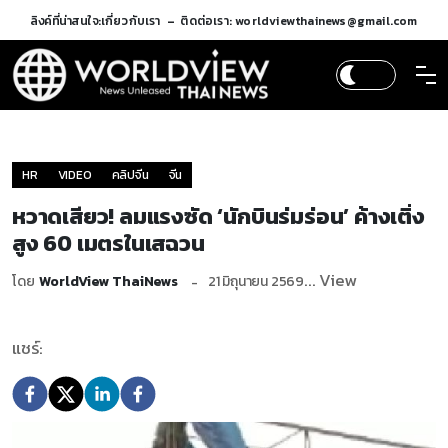
ลิงค์ที่น่าสนใจ:
เกี่ยวกับเรา
ติดต่อเรา: worldviewthainews@gmail.com
HR
VIDEO
คลิปจีน
จีน
หวาดเสียว! ลมแรงซัด ‘นักบินร่มร่อน’ ค้างเติ่ง
สูง 60 เมตรในเสฉวน
... View
โดย
WorldView ThaiNews
21 มิถุนายน 2569
แชร์: