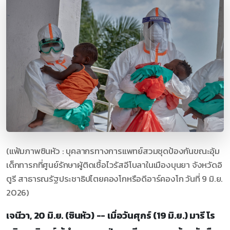
(แฟ้มภาพซินหัว : บุคลากรทางการแพทย์สวมชุดป้องกันขณะอุ้ม
เด็กทารกที่ศูนย์รักษาผู้ติดเชื้อไวรัสอีโบลาในเมืองบุนยา จังหวัดอิ
ตูรี สาธารณรัฐประชาธิปไตยคองโกหรือดีอาร์คองโก วันที่ 9 มิ.ย.
2026)
เจนีวา, 20 มิ.ย. (ซินหัว) -- เมื่อวันศุกร์ (19 มิ.ย.) มารี โร