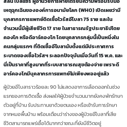
สลิน เบลิแซร์ ผู้อำนวยการฝ่ายเตรียมความพร้อมรับมือ
เหตุฉุกเฉินขององค์การอนามัยโลก (WHO) เปิดเผยว่ามี
บุคลากรการแพทย์ติดเชื้อไวรัสอีโบลา 75 ราย และใน
จำนวนนี้มีผู้เสียชีวิต 17 ราย ในสาธารณรัฐประชาธิปไตย
คองโก หรือดีอาร์คองโก โดยบุคลากรกลุ่มนี้เป็นหนึ่งใน
คนกลุ่มแรกๆ ที่ติดเชื้ออีโบลานับตั้งแต่มีประกาศการ
ระบาดของเชื้อไวรัสฯ ระลอกปัจจุบันเมื่อวันที่ 15 พ.ค. และ
นี่เป็นราคาที่สูงมากที่ระบบสาธารณสุขต้องจ่าย เพราะดี
อาร์คองโกมีบุคลากรการแพทย์ไม่เพียงพออยู่แล้ว
ผู้ป่วยอีโบลาราวร้อยละ 90 ไม่แสดงอาการเลือดออกในช่วง
แรกของการติดเชื้อ ส่งผลให้ผู้ป่วยจำนวนมากยังคงพักรักษา
ตัวอยู่ที่บ้าน รับประทานยาด้วยตนเอง หรือเข้ารับการรักษา
จากหมอพื้นบ้าน พร้อมเตือนว่าร่างของผู้ป่วยอีโบลาที่เสีย
ชีวิตสามารถแพร่เชื้อได้มากกว่าขณะที่ยังมีชีวิตอยู่