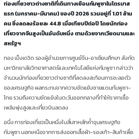
ท่องเที่ยวชาวต่างชาติที่เดินทางเยือนกัมพูชาในไตรมาส
แรก (มกราคม-มีนาคม) ของปี 2026 รวมอยู่ที่ 1.01 ล้าน
คน ซึ่งลดลงร้อยละ 44.8 เมื่อเทียบปีต่อปี โดยนักท่อง
เที่ยวจากจีนสูงเป็นอันดับหนึ่ง ตามด้วยจากเวียดนามและ
สหรัฐฯ
ทอง เม็งเดวิด รองผู้อำนวยการศูนย์จีน-อาเซียนศึกษา สังกัด
มหาวิทยาลัยวิทยาศาสตร์และเทคโนโลยีแห่งกัมพูชา กล่าวว่า
จำนวนนักท่องเที่ยวชาวต่างชาติที่ลดลงสะท้อนการชะลอตัว
ของเศรษฐกิจ ผลกระทบจากความขัดแย้งชายแดนกัมพูชา-
ไทย รวมถึงความขัดแย้งในตะวันออกกลางที่ทำให้ราคาเชื้อ
เพลิงพุ่งสูงและเที่ยวบินลดลง
อนึ่ง การท่องเที่ยวเป็นหนึ่งในสี่เสาหลักค้ำจุนเศรษฐกิจ
กัมพูชา นอกเหนือจากการส่งออกเสื้อผ้า-รองเท้า-สินค้าเพื่อ