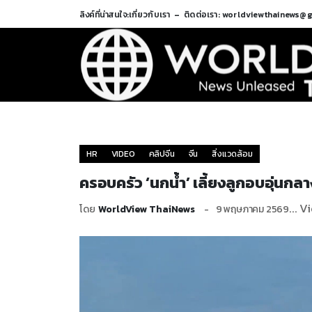
ลิงค์ที่น่าสนใจ:
เกี่ยวกับเรา
ติดต่อเรา: worldviewthainews@
HR
VIDEO
คลิปจีน
จีน
สิ่งแวดล้อม
ครอบครัว ‘นกน้ำ’ เลี้ยงลูกอบอุ่นกลาง
... V
โดย
WorldView ThaiNews
9 พฤษภาคม 2569