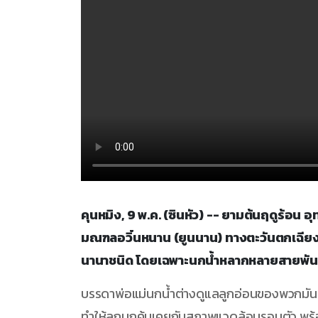
คุนหมิง, 9 พ.ค. (ซินหัว) -- ยามต้นฤดูร้อน อุท
มณฑลอวิ๋นหนาน (ยูนนาน) ทางตะวันตกเฉียงใต
นานาชนิด โดยเฉพาะนกน้ำหลากหลายสายพันธุ์ 
บรรดาพ่อแม่นกน้ำต่างดูแลลูกอ่อนของพวกมัน
ทำให้ลูกนกคุ้นเคยกับสภาพแวดล้อมรอบตัว พร้อ