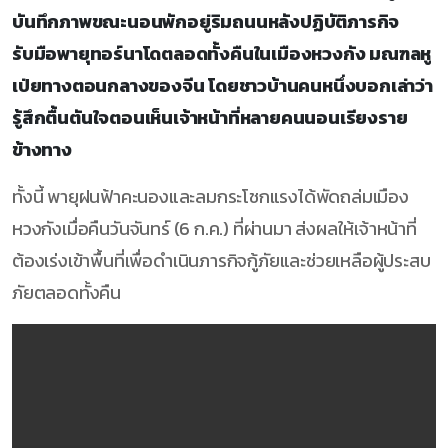
บันทึกภาพขณะนอนพักอยู่ริมถนนหลังปฏิบัติภารกิจ
รับมือพายุทอร์นาโดตลอดทั้งคืนในเมืองหวงกัง มณฑลหู
เป่ยทางตอนกลางของจีน โดยชาวบ้านคนหนึ่งบอกเล่าว่า
รู้สึกตื้นตันใจตอนเห็นเจ้าหน้าที่หลายคนนอนเรียงราย
ข้างทาง
ทั้งนี้ พายุฝนฟ้าคะนองและลมกระโชกแรงได้พัดถล่มเมือง
หวงกังเมื่อคืนวันจันทร์ (6 ก.ค.) ที่ผ่านมา ส่งผลให้เจ้าหน้าที่
ต้องเร่งเข้าพื้นที่เพื่อดำเนินภารกิจกู้ภัยและช่วยเหลือผู้ประสบ
ภัยตลอดทั้งคืน