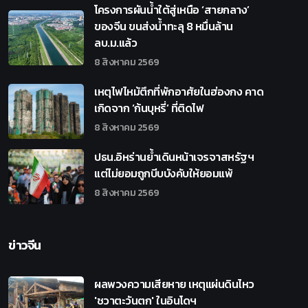
โครงการผันน้ำใต้สู่เหนือ ‘สายกลาง’
ของจีน ขนส่งน้ำทะลุ 8 หมื่นล้าน
ลบ.ม.แล้ว
8 สิงหาคม 2569
เหตุไฟไหม้ตึกที่พักอาศัยในฮ่องกง คาด
เกิดจาก ‘ก้นบุหรี่’ ที่ติดไฟ
8 สิงหาคม 2569
ปธน.อิหร่านย้ำเดินหน้าเจรจาสหรัฐฯ
แต่ไม่ยอมถูกบีบบังคับให้ยอมแพ้
8 สิงหาคม 2569
ข่าวจีน
ผลพวงความเสียหาย เหตุแผ่นดินไหว
'ชวาตะวันตก' ในอินโดฯ