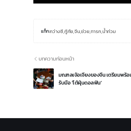
กว่างซี,
กู้ภัย,
จีน,
ช่วย,
ทารก,
น้ำท่วม
แท็ก:
บทความก่อนหน้า
มณฑลเจ้อเจียงของจีน เตรียมพร้อ
รับมือ ‘ไต้ฝุ่นดอลฟิน’