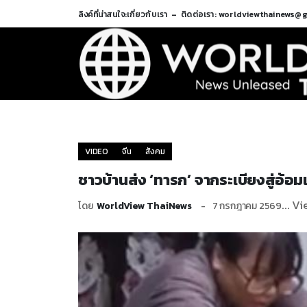
ลิงค์ที่น่าสนใจ:
เกี่ยวกับเรา
ติดต่อเรา: worldviewthainews@
VIDEO
จีน
สังคม
ชาวบ้านส่ง ‘ทารก’ จากระเบียงสู่อ้อมแ
... V
โดย
WorldView ThaiNews
7 กรกฎาคม 2569