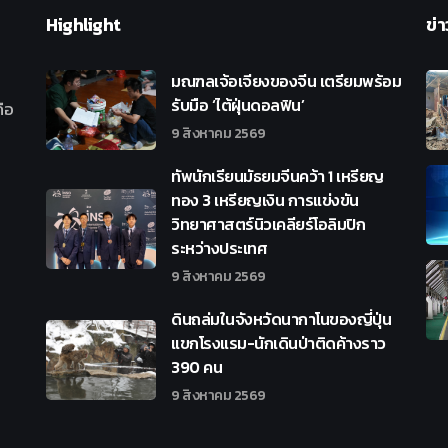
Highlight
ข่า
มณฑลเจ้อเจียงของจีน เตรียมพร้อม
รับมือ ‘ไต้ฝุ่นดอลฟิน’
ือ
9 สิงหาคม 2569
ทัพนักเรียนมัธยมจีนคว้า 1 เหรียญ
ทอง 3 เหรียญเงิน การแข่งขัน
วิทยาศาสตร์นิวเคลียร์โอลิมปิก
ระหว่างประเทศ
9 สิงหาคม 2569
ดินถล่มในจังหวัดนากาโนของญี่ปุ่น
แขกโรงแรม-นักเดินป่าติดค้างราว
390 คน
9 สิงหาคม 2569