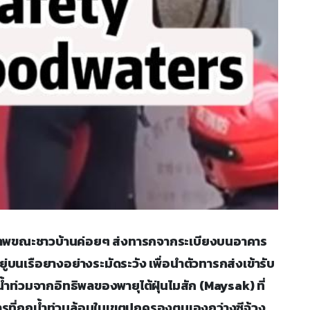
เผยภาพขณะชาวบ้านค่อยๆ ส่งทารกจากระเบียงบนอาคาร
ยู่บนเรือยางอย่างระมัดระวัง เพื่อนำตัวทารกส่งเข้ารับ
ำท่วมจากอิทธิพลของพายุไต้ฝุ่นไมสัก (Maysak) ที่
รที่ถูกน้ำท่วมล้อมในเขตปกครองตนเองกว่างซีจ้วง