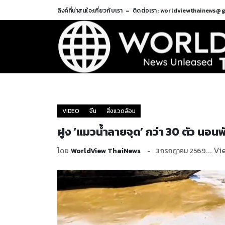
ลิงค์ที่น่าสนใจ:
เกี่ยวกับเรา
ติดต่อเรา: worldviewthainews@
VIDEO
จีน
สิ่งแวดล้อม
ฝูง ‘แมวน้ำลายจุด’ กว่า 30 ตัว นอ
... V
โดย
WorldView ThaiNews
3 กรกฎาคม 2569