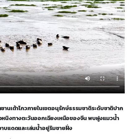
น่านน้ำซานเต้าโกวภายในเขตอนุรักษ์ธรรมชาติระดับชาติปาก
ยวหนิงทางตะวันออกเฉียงเหนือของจีน พบฝูงแมวน้ำ
บแดดและเล่นน้ำอยู่ริมชายฝั่ง