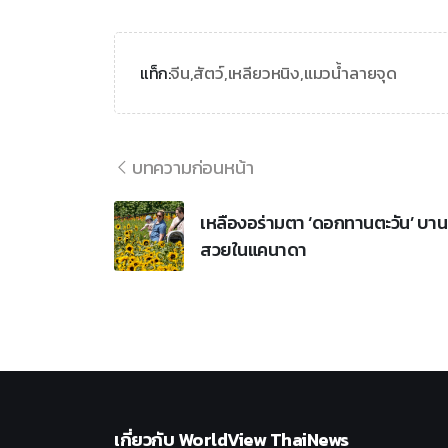
จีน,
สัตว์,
เหลียวหนิง,
แมวน้ำลายจุด
แท็ก:
บทความก่อนหน้า
เหลืองอร่ามตา ‘ดอกทานตะวัน’ บาน
สวยในแคนาดา
เกี่ยวกับ
WorldView ThaiNews