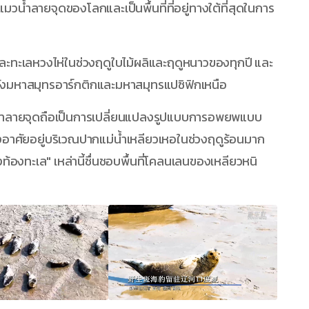
แมวน้ำลายจุดของโลกและเป็นพื้นที่ที่อยู่ทางใต้ที่สุดในการ
และทะเลหวงไห่ในช่วงฤดูใบไม้ผลิและฤดูหนาวของทุกปี และ
ังมหาสมุทรอาร์กติกและมหาสมุทรแปซิฟิกเหนือ
แมวน้ำลายจุดถือเป็นการเปลี่ยนแปลงรูปแบบการอพยพแบบ
างอาศัยอยู่บริเวณปากแม่น้ำเหลียวเหอในช่วงฤดูร้อนมาก
งท้องทะเล" เหล่านี้ชื่นชอบพื้นที่โคลนเลนของเหลียวหนิ