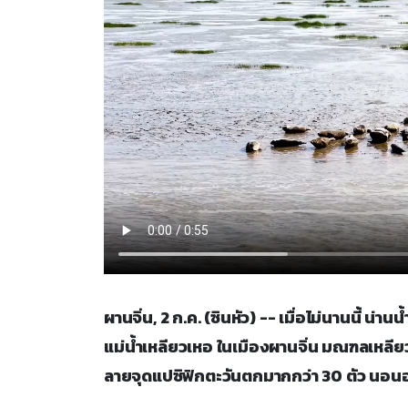
ผานจิ่น, 2 ก.ค. (ซินหัว) -- เมื่อไม่นานนี้ 
แม่น้ำเหลียวเหอ ในเมืองผานจิ่น มณฑลเหลี
ลายจุดแปซิฟิกตะวันตกมากกว่า 30 ตัว นอนอา