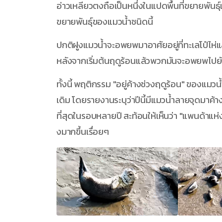
อ่าวเหลียวตงถือเป็นหนึ่งในแปดพื้นที่ขยายพันธุ์
ขยายพันธุ์ของแมวน้ำชนิดนี้
ปกติฝูงแมวน้ำจะอพยพมาอาศัยอยู่ที่ทะเลโป๋ไห่
หลังจากเริ่มต้นฤดูร้อนแล้วพวกมันจะอพยพไปย
ทั้งนี้ พฤติกรรม "อยู่ค้างช่วงฤดูร้อน" ของ
เดิม โดยรายงานระบุว่าปีนี้มีแมวน้ำลายจุดมาค้
ที่สุดในรอบหลายปี สะท้อนให้เห็นว่า "แพนด้าแห่
งมากขึ้นเรื่อยๆ