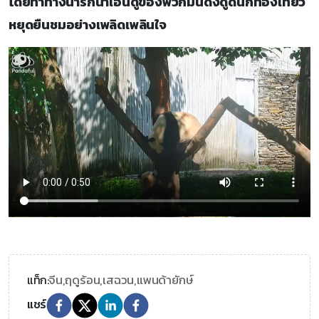
โดยท่าทางน่ารักน่าเอ็นดูของพวกมันดึงดูดนักท่องเที่ยว
หยุดยืนชมอย่างเพลิดเพลินใจ
จีน,
ฤดูร้อน,
เสฉวน,
แพนด้ายักษ์
แท็ก:
แชร์