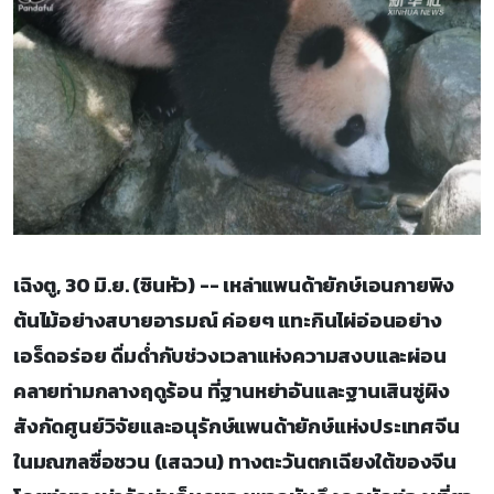
เฉิงตู, 30 มิ.ย. (ซินหัว) -- เหล่าแพนด้ายักษ์เอนกายพิง
ต้นไม้อย่างสบายอารมณ์ ค่อยๆ แทะกินไผ่อ่อนอย่าง
เอร็ดอร่อย ดื่มด่ำกับช่วงเวลาแห่งความสงบและผ่อน
คลายท่ามกลางฤดูร้อน ที่ฐานหย่าอันและฐานเสินซู่ผิง
สังกัดศูนย์วิจัยและอนุรักษ์แพนด้ายักษ์แห่งประเทศจีน
ในมณฑลซื่อชวน (เสฉวน) ทางตะวันตกเฉียงใต้ของจีน