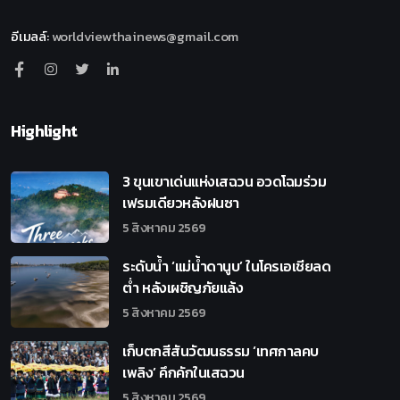
อีเมลล์
:
worldviewthainews@gmail.com
Highlight
3 ขุนเขาเด่นแห่งเสฉวน อวดโฉมร่วม
เฟรมเดียวหลังฝนซา
5 สิงหาคม 2569
ระดับน้ำ ‘แม่น้ำดานูบ’ ในโครเอเชียลด
ต่ำ หลังเผชิญภัยแล้ง
5 สิงหาคม 2569
เก็บตกสีสันวัฒนธรรม ‘เทศกาลคบ
เพลิง’ คึกคักในเสฉวน
5 สิงหาคม 2569