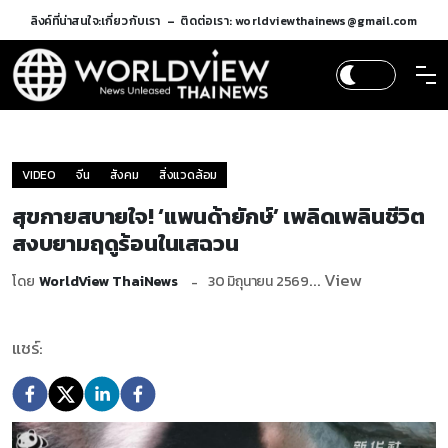
ลิงค์ที่น่าสนใจ:
เกี่ยวกับเรา
ติดต่อเรา: worldviewthainews@gmail.com
VIDEO
จีน
สังคม
สิ่งแวดล้อม
สุขกายสบายใจ! ‘แพนด้ายักษ์’ เพลิดเพลินชีวิต
สงบยามฤดูร้อนในเสฉวน
... View
โดย
WorldView ThaiNews
30 มิถุนายน 2569
แชร์: