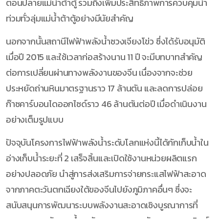
ตอนปลายแม่น้ำต้าตู้ รวมถึงเพิ่มประสิทธิภาพการควบคุมน้ำ
ท่วมทั่วลุ่มแม่น้ำต้าตู้อย่างมีนัยสำคัญ
นอกจากนั้นสถานีไฟฟ้าพลังน้ำซวงเจียงโข่ว ซึ่งได้รับอนุมัติ
เมื่อปี 2015 และใช้เวลาก่อสร้างนาน 11 ปี จะมีบทบาทสำคัญ
ต่อการเปลี่ยนผ่านทางพลังงานของจีน เนื่องจากจะช่วย
ประหยัดถ่านหินมาตรฐานราว 17 ล้านตัน และลดการปล่อย
ก๊าซคาร์บอนไดออกไซด์ราว 46 ล้านตันต่อปี เมื่อดำเนินงาน
อย่างเต็มรูปแบบ
ปัจจุบันโครงการไฟฟ้าพลังน้ำระดับโลกแห่งนี้ได้กักเก็บน้ำใน
อ่างเก็บน้ำระยะที่ 2 เสร็จสิ้นและเปิดใช้งานหน่วยผลิตแรก
อย่างปลอดภัย นำสู่การส่งเสริมการจ่ายกระแสไฟฟ้าสะอาด
จากภาคตะวันตกเฉียงใต้ของจีนไปยังภูมิภาคอื่นๆ ซึ่งจะ
สนับสนุนการพัฒนาระบบพลังงานสะอาดเชิงบูรณาการที่