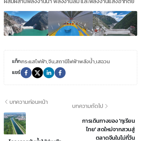
ผสมผสานพลังงานน้ำ พลังงานลม และพลังงานแสงอาทิตย์
กระแสไฟฟ้า,
จีน,
สถานีไฟฟ้าพลังน้ำ,
เสฉวน
แท็ก:
แชร์
บทความก่อนหน้า
บทความถัดไป
การเดินทางของ 'ทุเรียน
ไทย' สดใหม่จากสวนสู่
ตลาดจีนในไม่กี่วัน