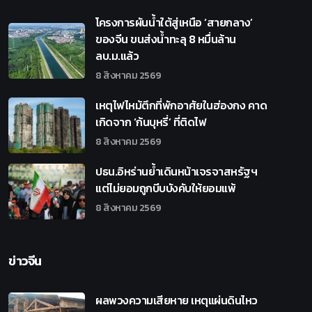
โครงการผันน้ำใต้สู่เหนือ ‘สายกลาง’
ของจีน ขนส่งน้ำทะลุ 8 หมื่นล้าน
ลบ.ม.แล้ว
8 สิงหาคม 2569
เหตุไฟไหม้ตึกที่พักอาศัยในฮ่องกง คาด
เกิดจาก ‘ก้นบุหรี่’ ที่ติดไฟ
8 สิงหาคม 2569
ปธน.อิหร่านย้ำเดินหน้าเจรจาสหรัฐฯ
แต่ไม่ยอมถูกบีบบังคับให้ยอมแพ้
8 สิงหาคม 2569
ข่าวจีน
ผลพวงความเสียหาย เหตุแผ่นดินไหว