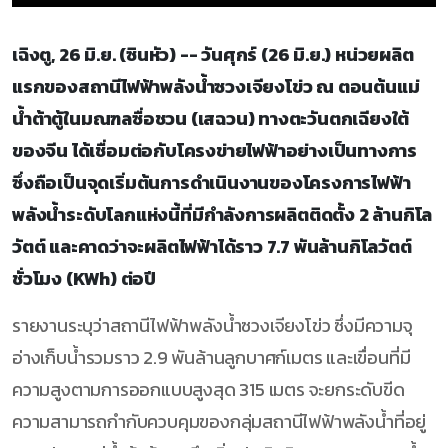
เฉิงตู, 26 มิ.ย. (ซินหัว) -- วันศุกร์ (26 มิ.ย.) หน่วยผลิต
แรกของสถานีไฟฟ้าพลังน้ำซวงเจียงโข่ว ณ ตอนต้นแม่
น้ำต้าตู้ในมณฑลซื่อชวน (เสฉวน) ทางตะวันตกเฉียงใต้
ของจีน ได้เชื่อมต่อกับโครงข่ายไฟฟ้าอย่างเป็นทางการ
ซึ่งถือเป็นจุดเริ่มต้นการดำเนินงานของโครงการไฟฟ้า
พลังน้ำระดับโลกแห่งนี้ที่มีกำลังการผลิตติดตั้ง 2 ล้านกิโล
วัตต์ และคาดว่าจะผลิตไฟฟ้าได้ราว 7.7 พันล้านกิโลวัตต์
ชั่วโมง (KWh) ต่อปี
รายงานระบุว่าสถานีไฟฟ้าพลังน้ำซวงเจียงโข่ว ซึ่งมีความจุ
อ่างเก็บน้ำรวมราว 2.9 พันล้านลูกบาศก์เมตร และเขื่อนที่มี
ความสูงตามการออกแบบสูงสุด 315 เมตร จะยกระดับขีด
ความสามารถกำกับควบคุมของกลุ่มสถานีไฟฟ้าพลังน้ำที่อยู่