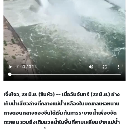
เจิ้งโจว, 23 มิ.ย. (ซินหัว) -- เมื่อวันจันทร์ (22 มิ.ย.) อ่าง
เก็บน้ำเสี่ยวล่างตี่กลางแม่น้ำเหลืองในมณฑลเหอหนาน
ทางตอนกลางของจีนได้เริ่มต้นการระบายน้ำเพื่อขจัด
ตะกอน รวมถึงเติมมวลน้ำในพื้นที่สามเหลี่ยมปากแม่น้ำ