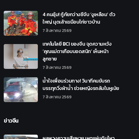
4 คนอุ้ม! กู้ภัยกว่างซีจับ ‘งูเหลือม’ ตัว
ใหญ่ มุดเล้าเขมือบไก่ชาวบ้าน
7 สิงหาคม 2569
เทคโนโลยี BCI ของจีน จุดความหวัง
‘คุณแม่ตาเกือบบอดสนิท’ เห็นหน้า
ลูกชาย
7 สิงหาคม 2569
น้ำใจเพื่อนร่วมทาง! วินาทีคนขับรถ
บรรทุกวิ่งฝ่าน้ำ ช่วยหญิงรถล้มในหูเป่ย
7 สิงหาคม 2569
ข่าวจีน
ผลพวงความเสียหาย เหตุแผ่นดินไหว