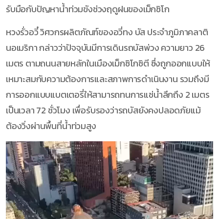
รับมือกับปัญหาน้ำท่วมขังช่วงฤดูฝนของเม็กซิโก
หวงรั่วอวี๋ วิศวกรผลิตภัณฑ์ของอวี่ทง บัส ประจำภูมิภาคลาติ
นอเมริกา กล่าวว่าปัจจุบันมีการเดินรถบัสพ่วง ความยาว 26
เมตร ตามถนนสายหลักในเมืองเม็กซิโกซิตี ซึ่งถูกออกแบบให้
เหมาะสมกับความต้องการและสภาพการดำเนินงาน รวมถึงมี
การออกแบบแบตเตอรี่ให้สามารถทนการแช่น้ำลึกถึง 2 เมตร
เป็นเวลา 72 ชั่วโมง เพื่อรับรองว่ารถบัสยังคงปลอดภัยแม้
ต้องวิ่งผ่านพื้นที่น้ำท่วมสูง