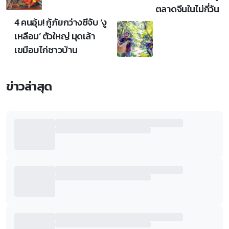
ตลาดจีนในไม่กี่วัน
4 คนอุ้ม! กู้ภัยกว่างซีจับ ‘งู
เหลือม’ ตัวใหญ่ มุดเล้า
เขมือบไก่ชาวบ้าน
ข่าวล่าสุด