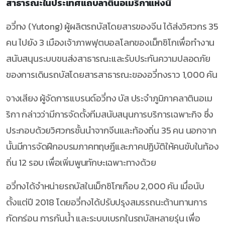
สาธารณะในประเทศแถบลาตินอเมริกาแห่งนี้
อวี่ทง (Yutong) ผู้ผลิตรถบัสโดยสารของจีน ได้ส่งวิศวกร 35
คน ไปยัง 3 เมืองเจ้าภาพฟุตบอลโลกของเม็กซิโกเพื่อทำงาน
สนับสนุนระบบขนส่งสาธารณะและรับประกันความปลอดภัย
ของการเดินรถบัสโดยสารสาธารณะของอวี่ทงราว 1,000 คัน
จางเสียง ผู้จัดการแบรนด์อวี่ทง บัส ประจำภูมิภาคลาตินอเม
ริกา กล่าวว่ามีการจัดตั้งทีมสนับสนุนการบริการเฉพาะกิจ ซึ่ง
ประกอบด้วยวิศวกรชั้นนำจากจีนและท้องถิ่น 35 คน นอกจาก
นั้นมีการจัดฝึกอบรมภาคทฤษฎีและภาคปฏิบัติให้คนขับในท้อง
ถิ่น 12 รอบ เพื่อเพิ่มพูนทักษะเฉพาะทางด้วย
อวี่ทงได้จำหน่ายรถบัสในเม็กซิโกเกือบ 2,000 คัน เมื่อนับ
ตั้งแต่ปี 2018 โดยอวี่ทงได้ปรับปรุงสมรรถนะต้านทานการ
กัดกร่อน การกันน้ำ และระบบเบรกในรถบัสหลายรุ่น เพื่อ