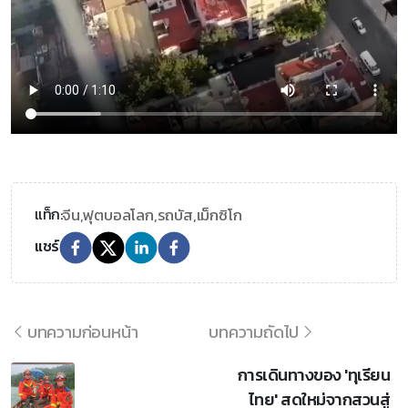
จีน,
ฟุตบอลโลก,
รถบัส,
เม็กซิโก
แท็ก:
แชร์
บทความก่อนหน้า
บทความถัดไป
การเดินทางของ 'ทุเรียน
ไทย' สดใหม่จากสวนสู่