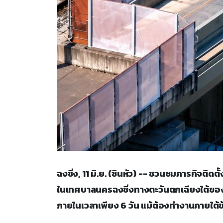
ฉงชิ่ง, 11 มิ.ย. (ซินหัว) -- ชวนชมภารกิจติ
ในเทศบาลนครฉงชิ่งทางตะวันตกเฉียงใต้ของ
ภายในเวลาเพียง 6 วัน แม้ต้องทำงานภายใต้ข้