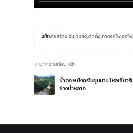
ก่อสร้าง,
จีน,
ฉงชิ่ง,
ติดตั้ง,
ทางรถไฟ,
รถไฟค
แท็ก:
บทความก่อนหน้า
น้ำตก 9 มังกรในยูนนาน ไหลเชี่ยวรั
ช่วงน้ำหลาก