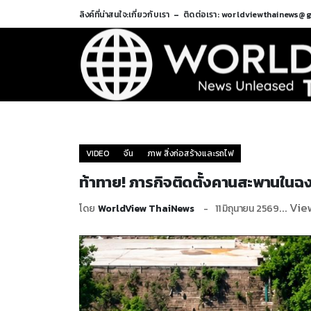
ลิงค์ที่น่าสนใจ:
เกี่ยวกับเรา
ติดต่อเรา: worldviewthainews@
VIDEO
จีน
ภาพ สิ่งก่อสร้างและรถไฟ
ท้าทาย! ภารกิจติดตั้งคานสะพานในฉงชิ
... Vie
โดย
WorldView ThaiNews
11 มิถุนายน 2569