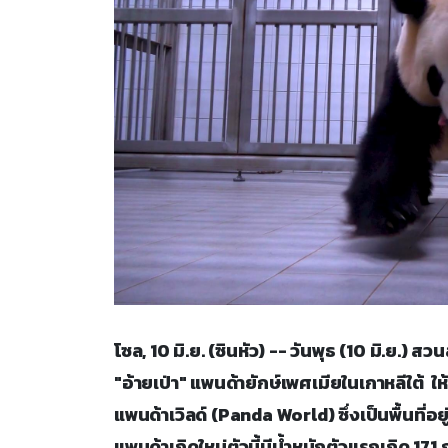
โซล, 10 มิ.ย. (ซินหัว) -- วันพุธ (10 มิ.ย.)
"อ้ายเป่า" แพนด้ายักษ์เพศเมียในเกาหลีใต้ ให
แพนด้าเวิลด์ (Panda World) ซึ่งเป็นพื้นที
แพนด้าเกิดใหม่ตัวนี้มีน้ำหนักตัวแรกเกิด 171