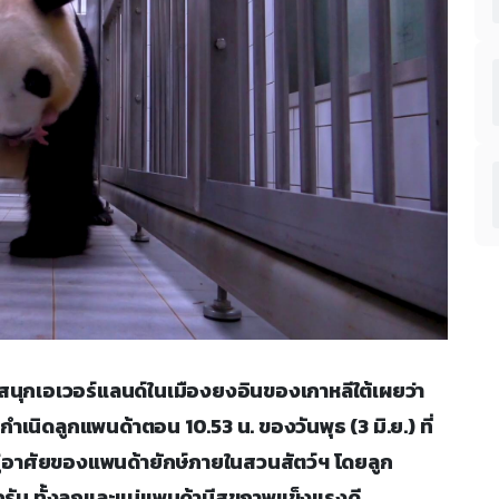
 สวนสนุกเอเวอร์แลนด์ในเมืองยงอินของเกาหลีใต้เผยว่า
้กำเนิดลูกแพนด้าตอน 10.53 น. ของวันพุธ (3 มิ.ย.) ที่
่อยู่อาศัยของแพนด้ายักษ์ภายในสวนสัตว์ฯ โดยลูก
 กรัม ทั้งลูกและแม่แพนด้ามีสุขภาพแข็งแรงดี