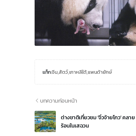
จีน,
สัตว์,
เกาหลีใต้,
แพนด้ายักษ์
แท็ก:
บทความก่อนหน้า
ต่างชาติเที่ยวชม ‘จิ่วจ้ายโกว’ คลาย
ร้อนในเสฉวน