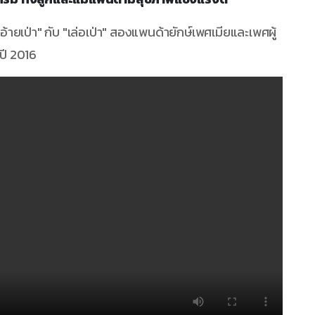
"อ้ายเป่า" กับ "เล่อเป่า" สองแพนด้ายักษ์เพศเมียและเพศผู้
อปี 2016