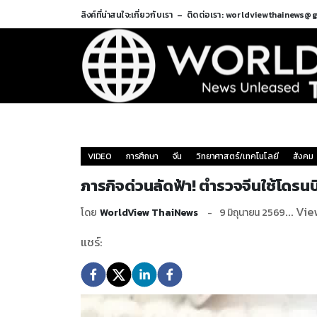
ลิงค์ที่น่าสนใจ:
เกี่ยวกับเรา
ติดต่อเรา: worldviewthainews@
VIDEO
การศึกษา
จีน
วิทยาศาสตร์/เทคโนโลยี
สังคม
ภารกิจด่วนลัดฟ้า! ตำรวจจีนใช้โดรน
... Vi
โดย
WorldView ThaiNews
9 มิถุนายน 2569
แชร์: