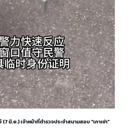
ทิตย์ (7 มิ.ย.) เจ้าหน้าที่ตำรวจประจำสนามสอบ "เกาเข่า"