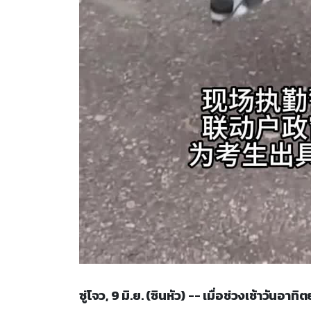
ซู่โจว, 9 มิ.ย. (ซินหัว) -- เมื่อช่วงเช้าวันอา