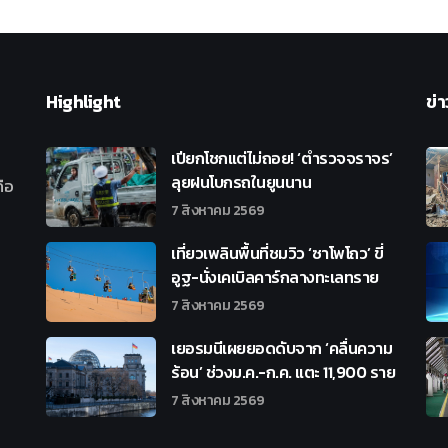
Highlight
ข่า
เปียกโชกแต่ไม่ถอย! ‘ตำรวจจราจร’
ลุยฝนโบกรถในยูนนาน
ือ
7 สิงหาคม 2569
เที่ยวเพลินพื้นที่ชมวิว ‘ซาโพโถว’ ขี่
อูฐ-นั่งเคเบิลคาร์กลางทะเลทราย
7 สิงหาคม 2569
เยอรมนีเผยยอดดับจาก ‘คลื่นความ
ร้อน’ ช่วงม.ค.-ก.ค. แตะ 11,900 ราย
7 สิงหาคม 2569