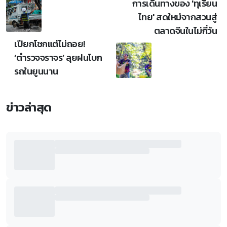
การเดินทางของ 'ทุเรียน
ไทย' สดใหม่จากสวนสู่
ตลาดจีนในไม่กี่วัน
เปียกโชกแต่ไม่ถอย!
‘ตำรวจจราจร’ ลุยฝนโบก
รถในยูนนาน
ข่าวล่าสุด