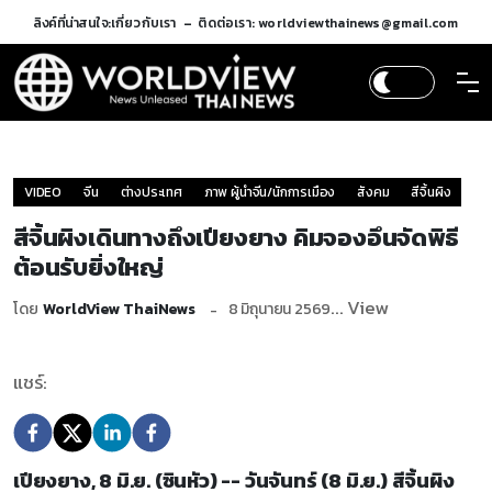
ลิงค์ที่น่าสนใจ:
เกี่ยวกับเรา
ติดต่อเรา: worldviewthainews@gmail.com
VIDEO
จีน
ต่างประเทศ
ภาพ ผู้นำจีน/นักการเมือง
สังคม
สีจิ้นผิง
สีจิ้นผิงเดินทางถึงเปียงยาง คิมจองอึนจัดพิธี
ต้อนรับยิ่งใหญ่
... View
โดย
WorldView ThaiNews
8 มิถุนายน 2569
แชร์:
เปียงยาง, 8 มิ.ย. (ซินหัว) -- วันจันทร์ (8 มิ.ย.) สีจิ้นผิง