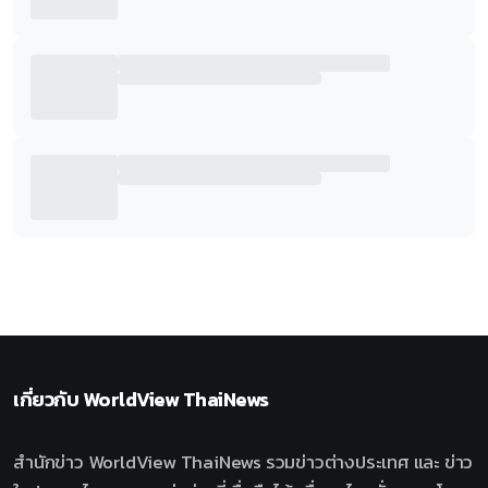
เกี่ยวกับ
WorldView ThaiNews
สำนักข่าว WorldView ThaiNews รวมข่าวต่างประเทศ และ ข่าว