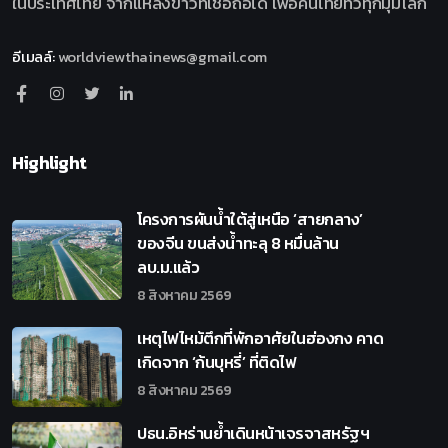
ในประเทศไทย จากแหล่งข่าวที่เชื่อถือได้ เพื่อคนไทยทั่วทุกมุมโลก
อีเมลล์
:
worldviewthainews@gmail.com
Highlight
โครงการผันน้ำใต้สู่เหนือ ‘สายกลาง’
ของจีน ขนส่งน้ำทะลุ 8 หมื่นล้าน
ลบ.ม.แล้ว
8 สิงหาคม 2569
เหตุไฟไหม้ตึกที่พักอาศัยในฮ่องกง คาด
เกิดจาก ‘ก้นบุหรี่’ ที่ติดไฟ
8 สิงหาคม 2569
ปธน.อิหร่านย้ำเดินหน้าเจรจาสหรัฐฯ