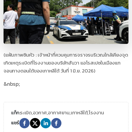
(แฟ้มภาพซินหัว : เจ้าหน้าที่ควบคุมการจราจรบริเวณใกล้เคียงจุด
เกิดเหตุระเบิดที่โรงงานของบริษัทฮันวา แอโรสเปซในเมืองแท
จอนทางตอนใต้ของเกาหลีใต้ วันที่ 1 มิ.ย. 2026)
&nbsp;
ระเบิด,
อวกาศ,
อากาศยาน,
เกาหลีใต้,
โรงงาน
แท็ก:
แชร์