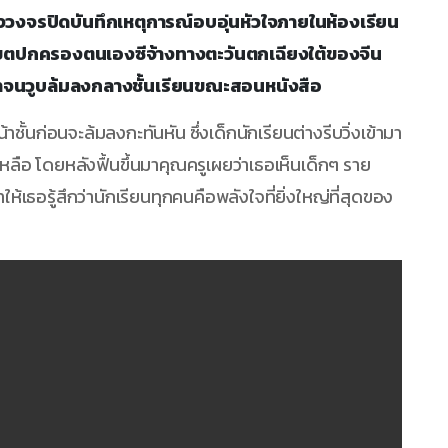
ล้องวงจรปิดบันทึกเหตุการณ์อบอุ่นหัวใจภายในห้องเรียน
เขตปกครองตนเองซีจ้างทางตะวันตกเฉียงใต้ของจีน
ต่ำจนวูบล้มลงกลางชั้นเรียนขณะสอนหนังสือ
าชั้นก่อนจะล้มลงกะทันหัน ซึ่งเด็กนักเรียนต่างรีบวิ่งเข้ามา
ือ โดยหลังฟื้นขึ้นมาคุณครูเผยว่าเธอเห็นเด็กๆ ราย
ห้เธอรู้สึกว่านักเรียนทุกคนคือพลังใจที่ยิ่งใหญ่ที่สุดของ