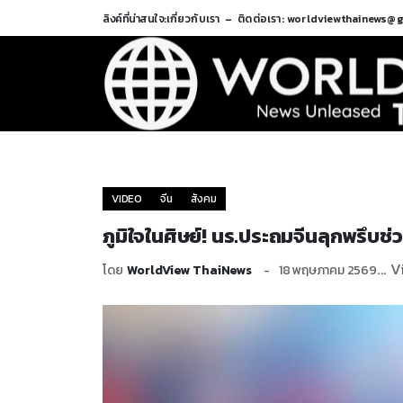
ลิงค์ที่น่าสนใจ:
เกี่ยวกับเรา
ติดต่อเรา: worldviewthainews@
VIDEO
จีน
สังคม
ภูมิใจในศิษย์! นร.ประถมจีนลุกพรึบช่
... 
โดย
WorldView ThaiNews
18 พฤษภาคม 2569