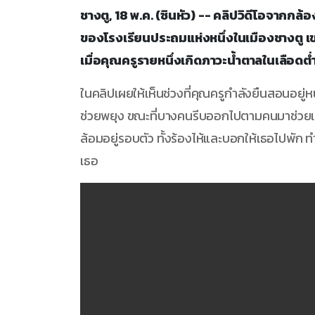
ชางตู, 18 พ.ค. (ซินหัว) -- คลิปวิดีโอจากก
ของโรงเรียนประถมแห่งหนึ่งในเมืองชางตู 
เมื่อคุณครูรายหนึ่งเกิดภาวะน้ำตาลในเลือด
ในคลิปเผยให้เห็นช่วงที่คุณครูกำลังยืนสอนอยู่หน้
ช่วยพยุง ขณะที่บางคนรีบออกไปตามคนมาช่วยเหล
ล้อมอยู่รอบตัว ทั้งร้องไห้และบอกให้เธอไปพัก ทำใ
เธอ