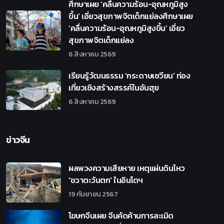
ศึกษาเผย ‘คลื่นความร้อน-อุณหภูมิสูง
ขึ้น’ เอี่ยวสุขภาพจิตเด็กแย่ลงศึกษาเผย
‘คลื่นความร้อน-อุณหภูมิสูงขึ้น’ เอี่ยว
สุขภาพจิตเด็กแย่ลง
6 สิงหาคม 2569
เรียนรู้วัฒนธรรม ‘กระดาษเซวียน’ ท่อง
เที่ยวเชิงสร้างสรรค์ในอันฮุย
6 สิงหาคม 2569
ข่าวจีน
ผลพวงความเสียหาย เหตุแผ่นดินไหว
'ชวาตะวันตก' ในอินโดฯ
19 กันยายน 2567
โฆษกจีนเผย จีนคัดค้านการละเมิด