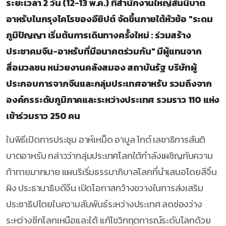
ระยะเวลา 2 วัน (12-13 พ.ค.) ที่สำนักงานใหญ่สันนิบาต
อาหรับในกรุงไคโรของอียิปต์ จัดขึ้นภายใต้หัวข้อ "ระดม
ภูมิปัญญา เริ่มต้นการเดินทางครั้งใหม่ : ร่วมสร้าง
ประชาคมจีน-อาหรับที่มีอนาคตร่วมกัน" มีผู้แทนจาก
สื่อมวลชน หน่วยงานคลังสมอง สถาบันรัฐ บริษัทผู้
ประกอบการจากจีนและกลุ่มประเทศอาหรับ รวมถึงจาก
องค์กรระดับภูมิภาคและระหว่างประเทศ รวมราว 110 แห่ง
เข้าร่วมราว 250 คน
ในพิธีเปิดการประชุม อาห์เหม็ด อาบูล ไกต์ เลขาธิการสันติ
บาตอาหรับ กล่าวว่ากลุ่มประเทศโลกใต้กำลังเผชิญกับความ
ท้าทายมากมาย แผนริเริ่มธรรมาภิบาลโลกที่นำเสนอโดยสีจิ้น
ผิง ประธานาธิบดีจีน เปิดโอกาสกว้างขวางในการส่งเสริม
ประชาธิปไตยในความสัมพันธ์ระหว่างประเทศ ลดช่องว่าง
ระหว่างซีกโลกเหนือและใต้ แก้ไขวิกฤตการณ์ระดับโลกด้วย