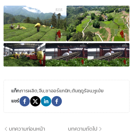
การผลิต,
จีน,
ชาออร์แกนิก,
ต้นฤดูร้อน,
หูเป่ย
แท็ก:
แชร์
บทความก่อนหน้า
บทความถัดไป