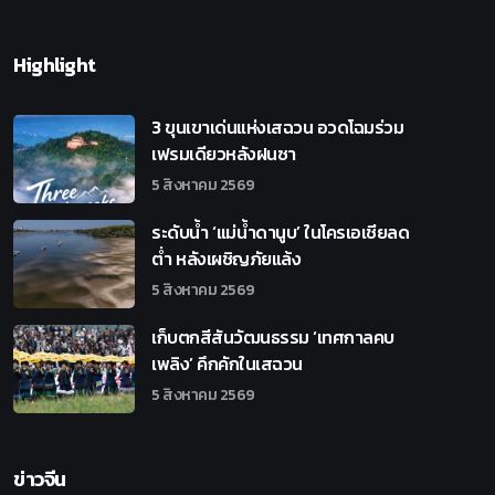
Highlight
3 ขุนเขาเด่นแห่งเสฉวน อวดโฉมร่วม
เฟรมเดียวหลังฝนซา
5 สิงหาคม 2569
ระดับน้ำ ‘แม่น้ำดานูบ’ ในโครเอเชียลด
ต่ำ หลังเผชิญภัยแล้ง
5 สิงหาคม 2569
เก็บตกสีสันวัฒนธรรม ‘เทศกาลคบ
เพลิง’ คึกคักในเสฉวน
5 สิงหาคม 2569
ข่าวจีน