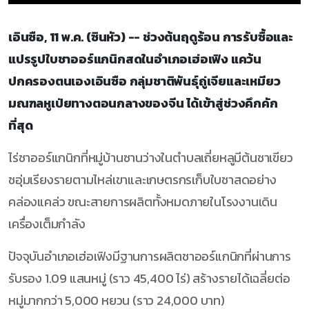
เอินซือ, 11 พ.ค. (ซินหัว) -- ช่วงต้นฤดูร้อน การรับซื้อและ
แปรรูปใบชาออร์แกนิกสดในอำเภอเฮ่อเฟิง แคว้น
ปกครองตนเองเอินซือ กลุ่มชาติพันธุ์ถู่เจียและเหมียว
มณฑลหูเป่ยทางตอนกลางของจีน ได้เข้าสู่ช่วงคึกคัก
ที่สุด
ไร่ชาออร์แกนิกที่หมู่บ้านซานว่างในตำบลเถี่ยหลูมีต้นชาเขียว
ชอุ่มเรียงรายตามไหล่เขาและเกษตรกรเก็บใบชาสดอย่าง
คล่องแคล่ว ขณะสายการผลิตทั้งหมดภายในโรงงานเดิน
เครื่องเต็มกำลัง
ปัจจุบันอำเภอเฮ่อเฟิงมีฐานการผลิตชาออร์แกนิกที่ผ่านการ
รับรอง 1.09 แสนหมู่ (ราว 45,400 ไร่) สร้างรายได้เฉลี่ยต่อ
หมู่มากกว่า 5,000 หยวน (ราว 24,000 บาท)